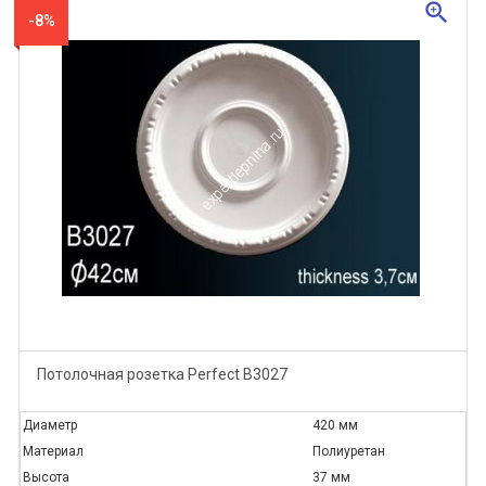
zoom_in
-8%
Потолочная розетка Perfect B3027
Диаметр
420 мм
Материал
Полиуретан
Высота
37 мм