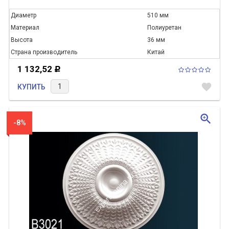
Диаметр
510 мм
Материал
Полиуретан
Высота
36 мм
Страна производитель
Китай
1 132,52
Р
favorite
КУПИТЬ
zoom_in
-8%