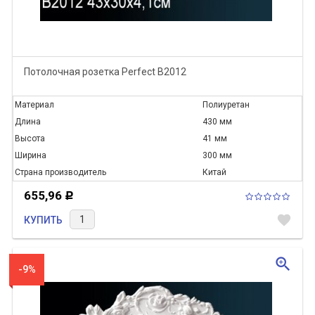
Потолочная розетка Perfect B2012
Материал
Полиуретан
Длина
430 мм
Высота
41 мм
Ширина
300 мм
Страна производитель
Китай
655,96
Р
favorite
КУПИТЬ
zoom_in
-9%