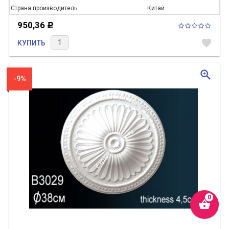
Страна производитель
Китай
950,36
Р
favorite
КУПИТЬ
zoom_in
-9%
shopping_basket