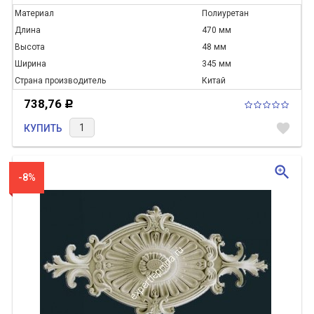
Материал
Полиуретан
Длина
470 мм
Высота
48 мм
Ширина
345 мм
Страна производитель
Китай
738,76
Р
favorite
КУПИТЬ
zoom_in
-8%