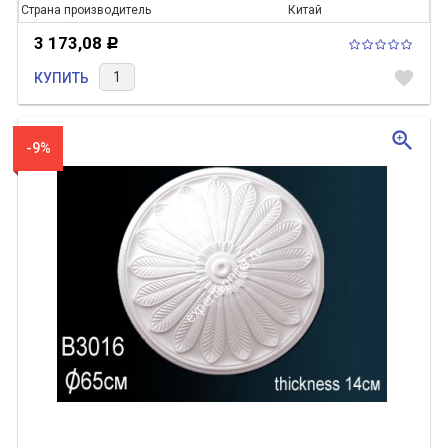
Страна производитель
Китай
3 173,08
Р
favorite
КУПИТЬ
zoom_in
-9%