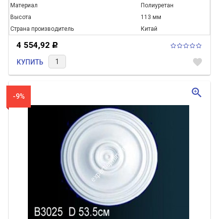
Материал
Полиуретан
Высота
113 мм
Страна производитель
Китай
4 554,92
Р
favorite
КУПИТЬ
zoom_in
-9%