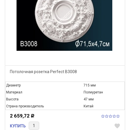
Потолочная розетка Perfect B3008
Диаметр
715 мм
Материал
Полиуретан
Высота
47 мм
Страна производитель
Китай
2 659,72
Р
favorite
КУПИТЬ