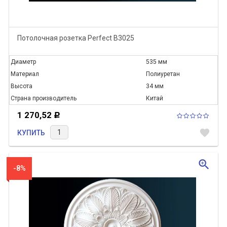
Потолочная розетка Perfect B3025
Диаметр
535 мм
Материал
Полиуретан
Высота
34 мм
Страна производитель
Китай
1 270,52
Р
favorite
КУПИТЬ
zoom_in
-8%