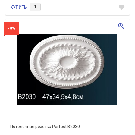
favorite
КУПИТЬ
zoom_in
-9%
Потолочная розетка Perfect B2030