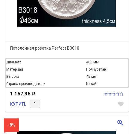
Потолочная розетка Perfect B3018
Диаметр
460 мм
Материал
Полиуретан
Высота
45 мм
Страна производитель
Китай
1 157,36
Р
favorite
КУПИТЬ
zoom_in
-8%