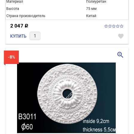
Материал
Полиуретан
Высота
75 мм
Страна производитель
Китай
2 047
Р
favorite
КУПИТЬ
zoom_in
-8%