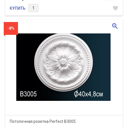
favorite
КУПИТЬ
zoom_in
-8%
Потолочная розетка Perfect B3005