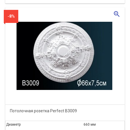
zoom_in
-8%
Потолочная розетка Perfect B3009
Диаметр
660 мм