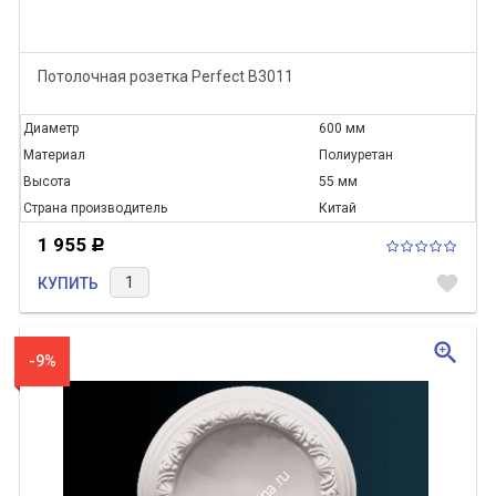
Потолочная розетка Perfect B3011
Диаметр
600 мм
Материал
Полиуретан
Высота
55 мм
Страна производитель
Китай
1 955
Р
favorite
КУПИТЬ
zoom_in
-9%