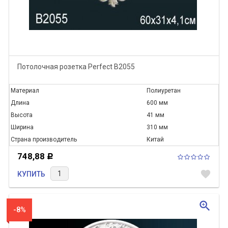
Потолочная розетка Perfect B2055
Материал
Полиуретан
Длина
600 мм
Высота
41 мм
Ширина
310 мм
Страна производитель
Китай
748,88
Р
favorite
КУПИТЬ
zoom_in
-8%