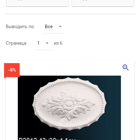
Выводить по:
Все
Страница:
1
из 6
zoom_in
-8%