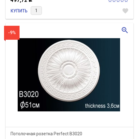
favorite
КУПИТЬ
zoom_in
-9%
Потолочная розетка Perfect B3020