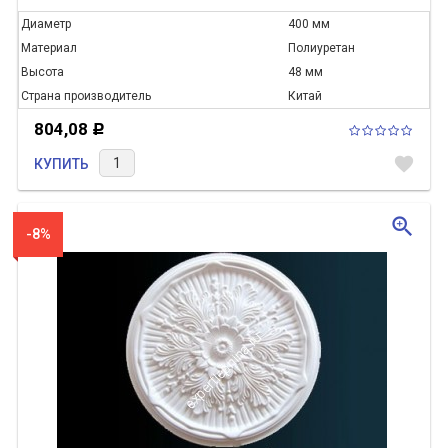
Диаметр
400 мм
Материал
Полиуретан
Высота
48 мм
Страна производитель
Китай
804,08
Р
favorite
КУПИТЬ
zoom_in
-8%