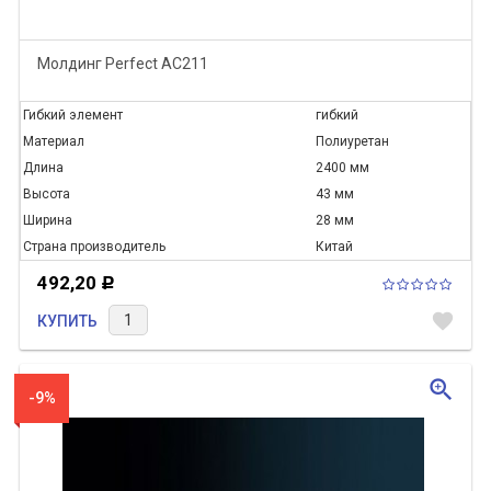
Молдинг Perfect AC211
Гибкий элемент
гибкий
Материал
Полиуретан
Длина
2400 мм
Высота
43 мм
Ширина
28 мм
Страна производитель
Китай
492,20
Р
favorite
КУПИТЬ
zoom_in
-9%