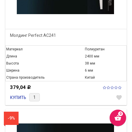
Молдинг Perfect AC241
Материал
Полиуретан
Длина
2400 мм
Высота
38 мм
Ширина
6 мм
Страна производитель
Китай
379,04
Р
favorite
КУПИТЬ
zoom_in
shopping_basket
-9%