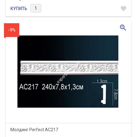
favorite
КУПИТЬ
zoom_in
-9%
Молдинг Perfect AC217