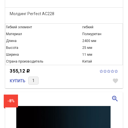
Молдинг Perfect AC228
Гибкий элемент
гибкий
Материал
Полиуретан
Длина
2400 мм
Высота
25 мм
Ширина
11 мм
Страна производитель
Китай
355,12
Р
favorite
КУПИТЬ
zoom_in
-8%