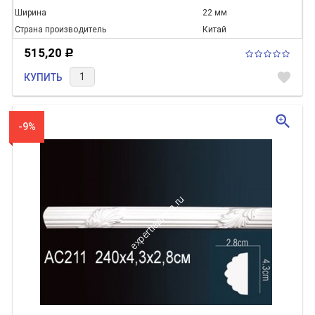
Ширина
22 мм
Страна производитель
Китай
515,20
Р
favorite
КУПИТЬ
zoom_in
-9%