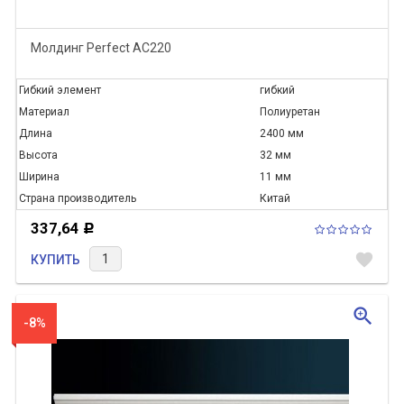
Молдинг Perfect AC220
Гибкий элемент
гибкий
Материал
Полиуретан
Длина
2400 мм
Высота
32 мм
Ширина
11 мм
Страна производитель
Китай
337,64
Р
favorite
КУПИТЬ
zoom_in
-8%