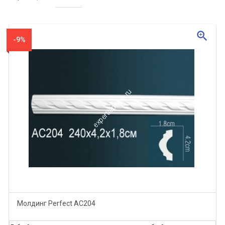
zoom_in
-9%
Молдинг Perfect AC204