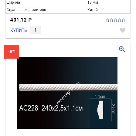
Ширина
13 мм
Страна производитель
Китай
401,12
Р
favorite
КУПИТЬ
zoom_in
-8%