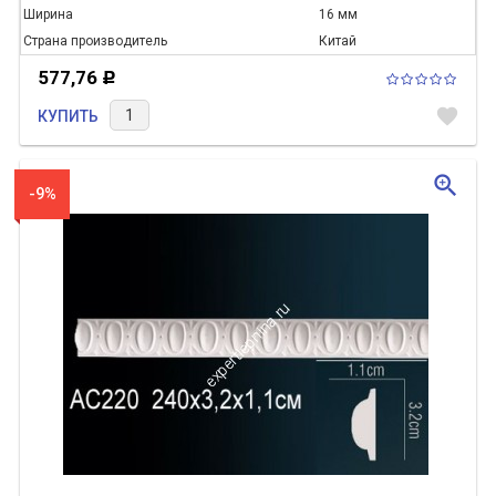
Ширина
16 мм
Страна производитель
Китай
577,76
Р
favorite
КУПИТЬ
zoom_in
-9%