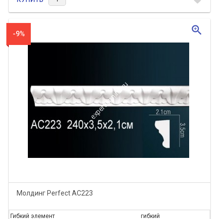
zoom_in
-9%
Молдинг Perfect AC223
Гибкий элемент
гибкий