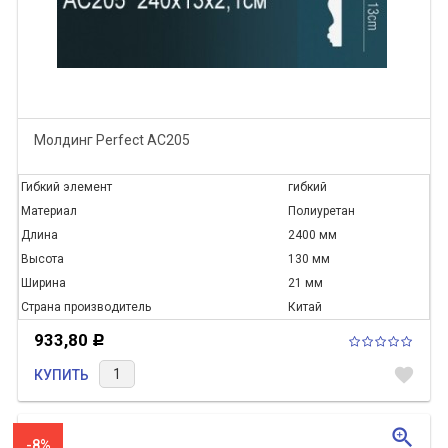
Молдинг Perfect AC205
Гибкий элемент
гибкий
Материал
Полиуретан
Длина
2400 мм
Высота
130 мм
Ширина
21 мм
Страна производитель
Китай
933,80
Р
favorite
КУПИТЬ
zoom_in
-8%