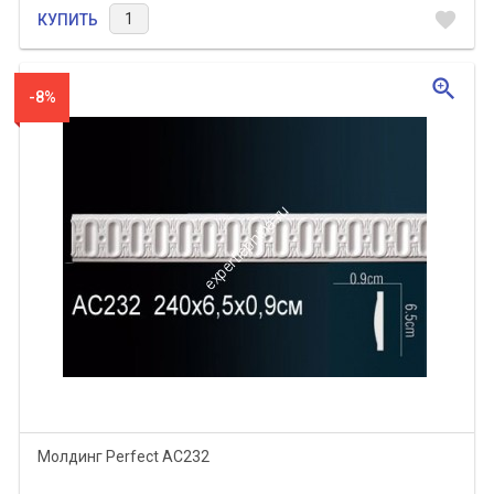
favorite
КУПИТЬ
zoom_in
-8%
Молдинг Perfect AC232