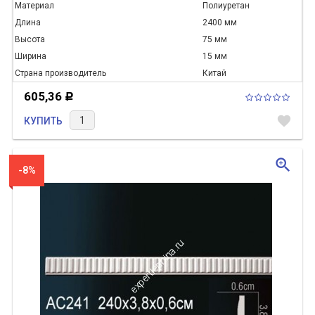
Материал
Полиуретан
Длина
2400 мм
Высота
75 мм
Ширина
15 мм
Страна производитель
Китай
605,36
Р
favorite
КУПИТЬ
zoom_in
-8%