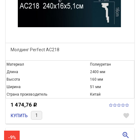
Молдинг Perfect AC218
Материал
Полиуретан
Длина
2400 мм
Высота
160 мм
Ширина
51 мм
Страна производитель
Китай
1 474,76
Р
favorite
КУПИТЬ
zoom_in
-9%