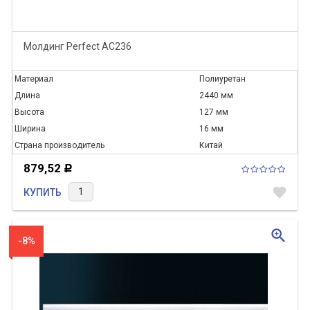
Молдинг Perfect AC236
Материал
Полиуретан
Длина
2440 мм
Высота
127 мм
Ширина
16 мм
Страна производитель
Китай
879,52
Р
favorite
КУПИТЬ
zoom_in
-8%