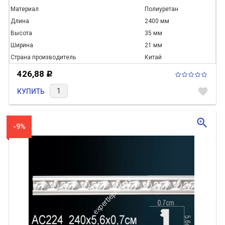
Материал
Полиуретан
Длина
2400 мм
Высота
35 мм
Ширина
21 мм
Страна производитель
Китай
426,88
Р
favorite
КУПИТЬ
zoom_in
-9%