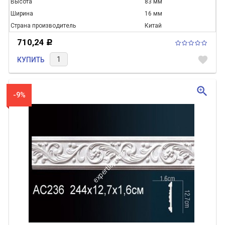
Высота
83 мм
Ширина
16 мм
Страна производитель
Китай
710,24
Р
favorite
КУПИТЬ
zoom_in
-9%