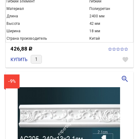
Гибкий элемент
гибкий
Материал
Полиуретан
Длина
2400 мм
Высота
42 мм
Ширина
18 мм
Страна производитель
Китай
426,88
Р
favorite
КУПИТЬ
zoom_in
-9%