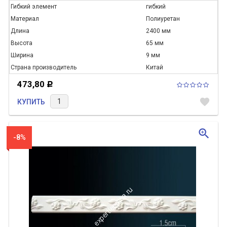
Гибкий элемент
гибкий
Материал
Полиуретан
Длина
2400 мм
Высота
65 мм
Ширина
9 мм
Страна производитель
Китай
473,80
Р
favorite
КУПИТЬ
zoom_in
-8%