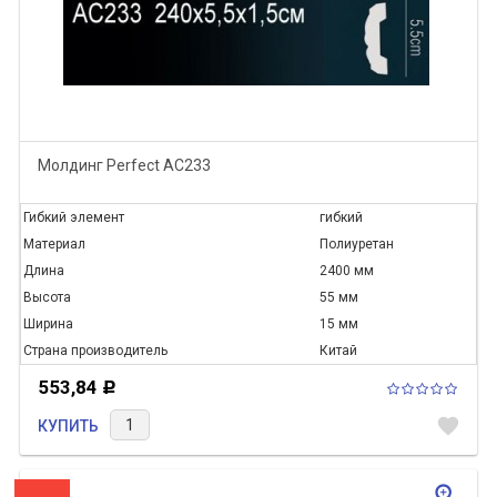
Молдинг Perfect AC233
Гибкий элемент
гибкий
Материал
Полиуретан
Длина
2400 мм
Высота
55 мм
Ширина
15 мм
Страна производитель
Китай
553,84
Р
favorite
КУПИТЬ
zoom_in