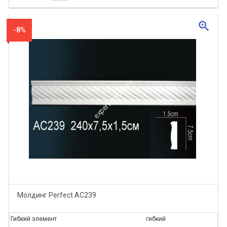
zoom_in
-8%
Молдинг Perfect AC239
Гибкий элемент
гибкий