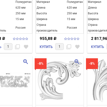
Полиуретан
Материал
Полиуретан
Материал
620 мм
Длина
620 мм
Длина
250 мм
Высота
250 мм
Высота
15 мм
Ширина
15 мм
Ширина
Страна
Страна
Россия
Россия
тель
производитель
производител
8
955,88
2 817,9
Р
Р
filter_none
favorite
filter_none
favorite
Ь
КУПИТЬ
КУПИТЬ
zoom_in
zoom_in
-8%
-8%