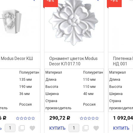
-8%
-9%
 Modus Decor КШ
Орнамент цветок Modus
Плетенка 
Decor КЛ 017.10
НД 001
Полиуретан
Материал
Полиуретан
Материал
135 мм
Длина
110 мм
Длина
190 мм
Высота
110 мм
Высота
36 мм
Ширина
40 мм
Ширина
Страна
Страна
Россия
Россия
тель
производитель
производител
6
290,72
1 092,0
Р
Р
filter_none
favorite
filter_none
favorite
Ь
КУПИТЬ
КУПИТЬ