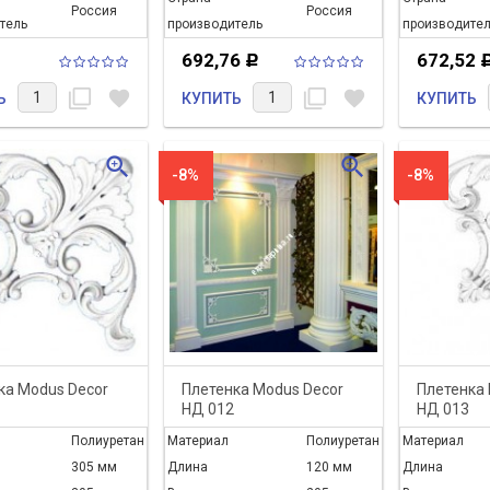
Россия
Россия
тель
производитель
производител
692,76
672,52
Р
filter_none
favorite
filter_none
favorite
Ь
КУПИТЬ
КУПИТЬ
zoom_in
zoom_in
-8%
-8%
ка Modus Decor
Плетенка Modus Decor
Плетенка 
НД 012
НД 013
Полиуретан
Материал
Полиуретан
Материал
305 мм
Длина
120 мм
Длина