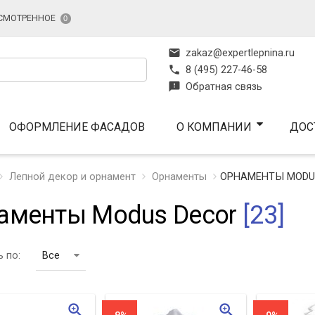
СМОТРЕННОЕ
0
mail
zakaz@expertlepnina.ru
phone
8 (495) 227-46-58
feedback
Обратная связь
ОФОРМЛЕНИЕ ФАСАДОВ
О КОМПАНИИ
ДОС
Лепной декор и орнамент
Орнаменты
ОРНАМЕНТЫ MODU
аменты Modus Decor
[23]
 по:
Все
zoom_in
zoom_in