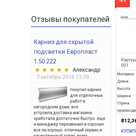
-8%
Отзывы покупателей
Карниз для скрытой
подсветки Европласт
Картуш
1.50.222
001
Александр
Материал
7 октября 2016 13:59
Длина
Высота
покупал карниз
для отделочных
Ширина
работ в
Страна
загородном доме. все
производи
устроила.доставка магазина
сработала достаточно быстро. еще
812,3
и менеджер перезвонил и спросил
все ли хорошо. отличный сервис и
КУПИТ
качественный товар. всем