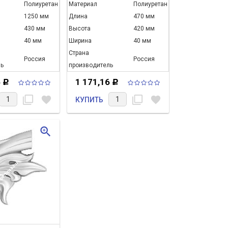
Полиуретан
Материал
Полиуретан
1250 мм
Длина
470 мм
430 мм
Высота
420 мм
40 мм
Ширина
40 мм
Страна
Россия
Россия
ь
производитель
6
1 171,16
Р
Р
filter_none
favorite
filter_none
favorite
КУПИТЬ
zoom_in