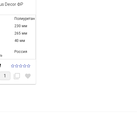
us Decor ФР
Полиуретан
230 мм
265 мм
40 мм
Россия
ь
Р
filter_none
favorite