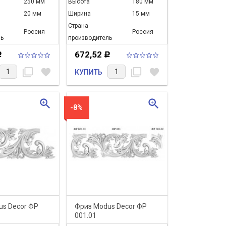
250 мм
Высота
180 мм
20 мм
Ширина
15 мм
Страна
Россия
Россия
ь
производитель
672,52
Р
Р
filter_none
favorite
filter_none
favorite
КУПИТЬ
zoom_in
zoom_in
-8%
us Decor ФР
Фриз Modus Decor ФР
001.01