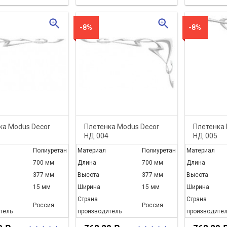
zoom_in
zoom_in
-8%
-8%
ка Modus Decor
Плетенка Modus Decor
Плетенка 
НД 004
НД 005
Полиуретан
Материал
Полиуретан
Материал
700 мм
Длина
700 мм
Длина
377 мм
Высота
377 мм
Высота
15 мм
Ширина
15 мм
Ширина
Страна
Страна
Россия
Россия
тель
производитель
производител