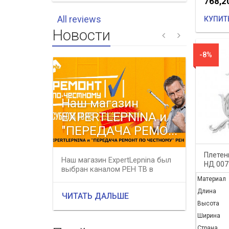
768,2
All reviews
КУПИТ
Новости
-8%
Наш магазин
Весе
EXPERTLEPNINA и
распр
"ПЕРЕДАЧА РЕМО...
все 
Плетен
Наш магазин ExpertLepnina был
В период
НД 007
выбран каналом РЕН ТВ в
31 мая 2
качестве профессионального
магазине 
Материал
подряд...
Длина
ЧИТАТЬ ДАЛЬШЕ
ЧИТАТЬ
Высота
Ширина
Страна