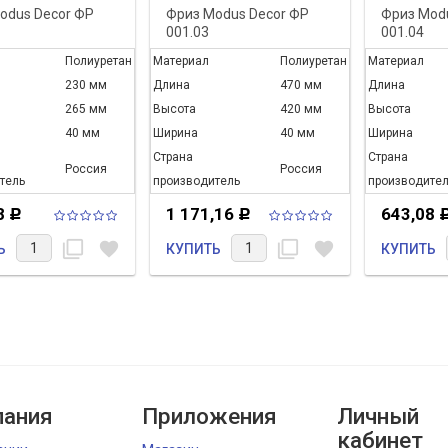
odus Decor ФР
Фриз Modus Decor ФР
Фриз Mod
001.03
001.04
Полиуретан
Материал
Полиуретан
Материал
230 мм
Длина
470 мм
Длина
265 мм
Высота
420 мм
Высота
40 мм
Ширина
40 мм
Ширина
Страна
Страна
Россия
Россия
тель
производитель
производител
8
1 171,16
643,08
Р
Р
filter_none
favorite
filter_none
favorite
Ь
КУПИТЬ
КУПИТЬ
ания
Приложения
Личный
кабинет