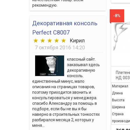
рекомендую.
-8%
Декоративная консоль
Perfect C8007
Кирил
7 октября 2016 14:20
классный сайт.
заказывал здесь
декоративную
Плетен
консоль.
НД 003
единственный минус, мало
Материал
описания на страницах товаров,
поэтому приходится звонить и
Длина
консультироваться у менеджера.
Высота
спасибо Александру за помощь в
Ширина
подборе, если бы не вы я бы
Страна
наверно в строительных тонкостях
разбирался месяца 2, которых у
производи
меня...