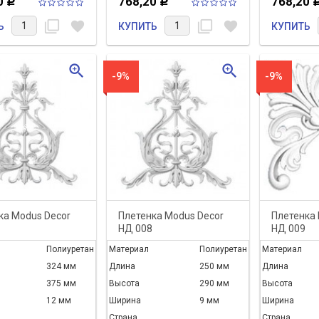
0
768,20
768,20
Р
Р
filter_none
favorite
filter_none
favorite
Ь
КУПИТЬ
КУПИТЬ
zoom_in
zoom_in
-9%
-9%
нняя
С Днем Великой
одажа 8 % на
Победы, дорогие
товары
друзья!
ка Modus Decor
Плетенка Modus Decor
Плетенка 
 с 1 марта 2017 года по
С Днем Великой Победы,
НД 008
НД 009
017 в нашем интернет
дорогие друзья!
действует весення...
Полиуретан
Материал
Полиуретан
Материал
324 мм
Длина
250 мм
Длина
 ДАЛЬШЕ
ЧИТАТЬ ДАЛЬШЕ
375 мм
Высота
290 мм
Высота
12 мм
Ширина
9 мм
Ширина
Страна
Страна