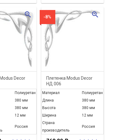
zoom_in
zoom_in
-8%
Modus Decor
Плетенка Modus Decor
НД 006
Полиуретан
Материал
Полиуретан
380 мм
Длина
380 мм
380 мм
Высота
380 мм
12 мм
Ширина
12 мм
Страна
Россия
Россия
ь
производитель