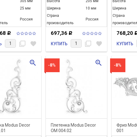
305 мм
Высота
205 мм
Высота
25 мм
Ширина
10 мм
Ширина
Страна
Страна
Россия
Россия
тель
производитель
производител
,68
697,36
768,20
Р
Р
filter_none
favorite
filter_none
favorite
Ь
КУПИТЬ
КУПИТЬ
zoom_in
zoom_in
-8%
-8%
ка Modus Decor
Плетенка Modus Decor
Фриз Mod
.01
ОМ 004.02
001