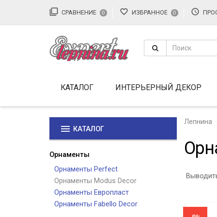
filter_none
favorite_border
access_time
СРАВНЕНИЕ
ИЗБРАННОЕ
ПРО
0
0
КАТАЛОГ
ИНТЕРЬЕРНЫЙ ДЕКОР
Лепнина
menu
КАТАЛОГ
Орн
Орнаменты
Орнаменты Perfect
Выводить
Орнаменты Modus Decor
Орнаменты Европласт
Орнаменты Fabello Decor