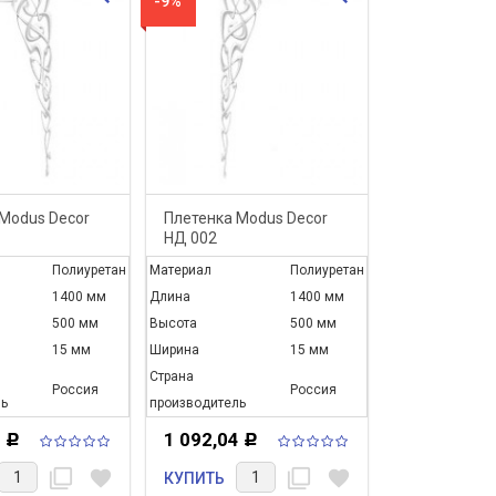
-9%
Modus Decor
Плетенка Modus Decor
НД 002
Полиуретан
Материал
Полиуретан
1400 мм
Длина
1400 мм
500 мм
Высота
500 мм
15 мм
Ширина
15 мм
Страна
Россия
Россия
ь
производитель
4
1 092,04
Р
Р
filter_none
favorite
filter_none
favorite
КУПИТЬ