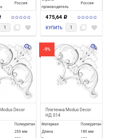
Россия
Россия
ь
производитель
475,64
Р
Р
filter_none
favorite
filter_none
favorite
КУПИТЬ
zoom_in
zoom_in
-9%
Modus Decor
Плетенка Modus Decor
НД 014
Полиуретан
Материал
Полиуретан
250 мм
Длина
180 мм