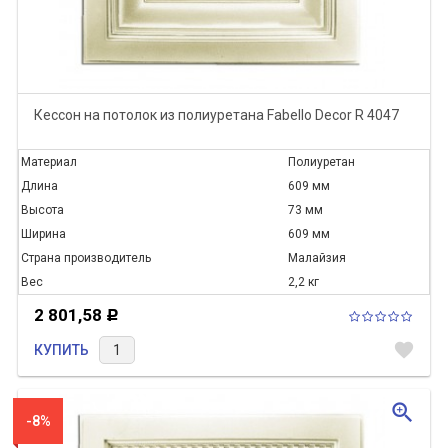
Кессон на потолок из полиуретана Fabello Decor R 4047
Материал
Полиуретан
Длина
609 мм
Высота
73 мм
Ширина
609 мм
Страна производитель
Малайзия
Вес
2,2 кг
2 801,58
Р
favorite
КУПИТЬ
zoom_in
-8%