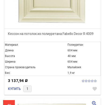
Кессон на потолок из полиуретана Fabello Decor R 4009
Материал
Полиуретан
Длина
604 мм
Высота
40 мм
Ширина
604 мм
Страна производитель
Малайзия
Вес
1,9 кг
3 137,94
Р
favorite
КУПИТЬ
zoom_in