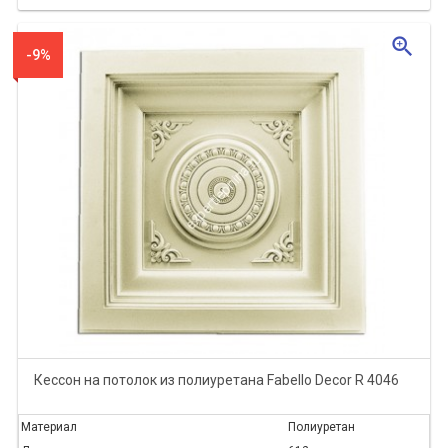
zoom_in
-9%
Кессон на потолок из полиуретана Fabello Decor R 4046
Материал
Полиуретан