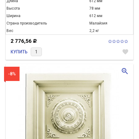
Длина
612 мм
Высота
78 мм
Ширина
612 мм
Страна производитель
Малайзия
Вес
2,2 кг
2 776,56
Р
favorite
КУПИТЬ
zoom_in
-8%