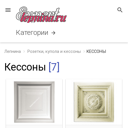
menu
search
Категории
arrow_forward
Лепнина
Розетки, купола и кессоны
КЕССОНЫ
Кессоны
[7]