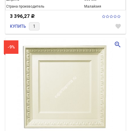
Страна производитель
Малайзия
3 396,27
Р
favorite
КУПИТЬ
zoom_in
-9%