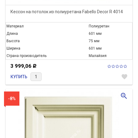
Кессон на потолок из полиуретана Fabello Decor R 4014
Материал
Полиуретан
Длина
601 мм
Высота
75 мм
Ширина
601 мм
Страна производитель
Малайзия
3 999,06
Р
favorite
КУПИТЬ
zoom_in
-8%