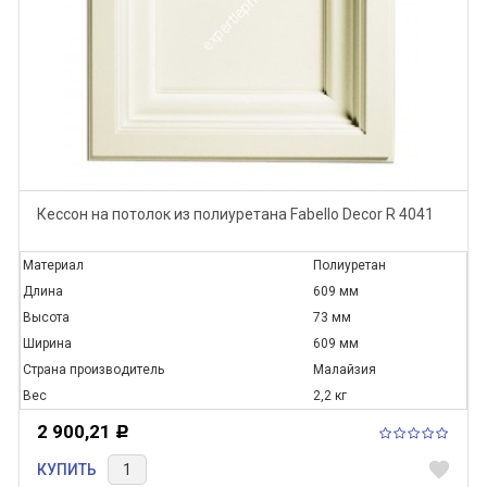
Кессон на потолок из полиуретана Fabello Decor R 4041
Материал
Полиуретан
Длина
609 мм
Высота
73 мм
Ширина
609 мм
Страна производитель
Малайзия
Вес
2,2 кг
2 900,21
Р
favorite
КУПИТЬ