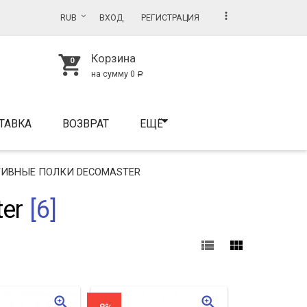
more_vert
RUB
ВХОД
РЕГИСТРАЦИЯ
Корзина
shopping_cart
на сумму
0
Р
ТАВКА
ВОЗВРАТ
ЕЩЁ
ИВНЫЕ ПОЛКИ DECOMASTER
er
[6]
view_list
view_module
zoom_in
zoom_in