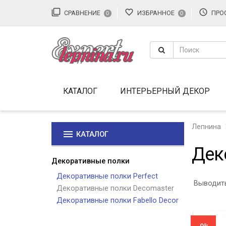
filter_none
favorite_border
access_time
СРАВНЕНИЕ
ИЗБРАННОЕ
ПРО
0
0
КАТАЛОГ
ИНТЕРЬЕРНЫЙ ДЕКОР
Лепнина
menu
КАТАЛОГ
Дек
Декоративные полки
Декоративные полки Perfect
Выводить
Декоративные полки Decomaster
Декоративные полки Fabello Decor