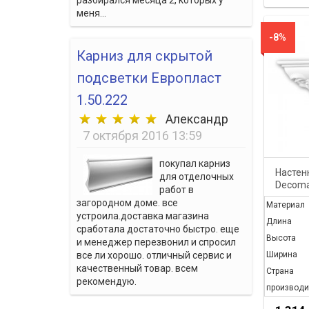
меня...
-8%
Карниз для скрытой
подсветки Европласт
1.50.222
Александр
7 октября 2016 13:59
покупал карниз
Настен
для отделочных
Decoma
работ в
загородном доме. все
Материал
устроила.доставка магазина
Длина
сработала достаточно быстро. еще
Высота
и менеджер перезвонил и спросил
Ширина
все ли хорошо. отличный сервис и
качественный товар. всем
Страна
рекомендую.
производи