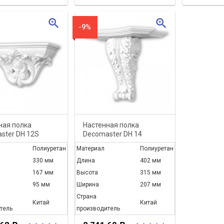
zoom_in
zoom_in
-9%
ная полка
Настенная полка
ster DH 12S
Decomaster DH 14
Полиуретан
Материал
Полиуретан
330 мм
Длина
402 мм
167 мм
Высота
315 мм
95 мм
Ширина
207 мм
Страна
Китай
Китай
тель
производитель