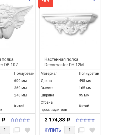
-8%
 полка
Настенная полка
r DB 107
Decomaster DH 12M
Полиуретан
Материал
Полиуретан
600 мм
Длина
495 мм
360 мм
Высота
165 мм
240 мм
Ширина
95 мм
Страна
Китай
Китай
ь
производитель
2
2 174,88
Р
Р
filter_none
favorite
filter_none
favorite
КУПИТЬ