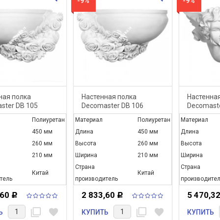
-9%
-9%
ная полка
Настенная полка
Настенная
ster DB 105
Decomaster DB 106
Decomaste
Полиуретан
Материал
Полиуретан
Материал
450 мм
Длина
450 мм
Длина
260 мм
Высота
260 мм
Высота
210 мм
Ширина
210 мм
Ширина
Страна
Страна
Китай
Китай
тель
производитель
производител
,60
2 833,60
5 470,3
Р
Р
filter_none
favorite
filter_none
favorite
Ь
КУПИТЬ
КУПИТЬ