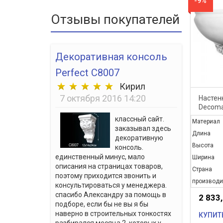
-9%
Отзывы покупателей
Декоративная консоль
Perfect C8007
Кирил
7 октября 2016 14:20
Настен
Decoma
классный сайт.
Материал
заказывал здесь
Длина
декоративную
Высота
консоль.
единственный минус, мало
Ширина
описания на страницах товаров,
Страна
поэтому приходится звонить и
производи
консультироваться у менеджера.
спасибо Александру за помощь в
2 833
подборе, если бы не вы я бы
наверно в строительных тонкостях
КУПИТ
разбирался месяца 2, которых у