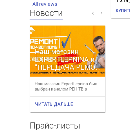
1 314
All reviews
Новости
КУПИТ
Наш магазин
Весе
EXPERTLEPNINA и
распр
"ПЕРЕДАЧА РЕМО...
все 
Наш магазин ExpertLepnina был
В период
выбран каналом РЕН ТВ в
31 мая 2
качестве профессионального
магазине 
подряд...
ЧИТАТЬ ДАЛЬШЕ
ЧИТАТЬ
Прайс-листы