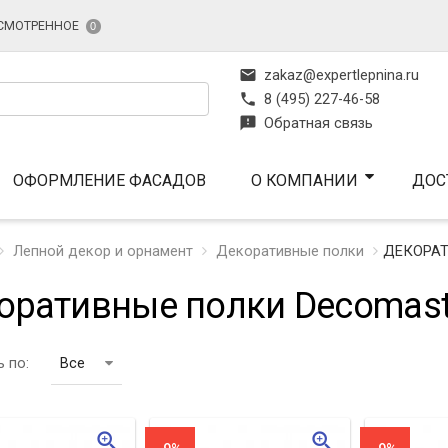
СМОТРЕННОЕ
0
mail
zakaz@expertlepnina.ru
phone
8 (495) 227-46-58
feedback
Обратная связь
ОФОРМЛЕНИЕ ФАСАДОВ
О КОМПАНИИ
ДОС
Лепной декор и орнамент
Декоративные полки
ДЕКОРАТ
оративные полки Decomast
 по:
Все
zoom_in
zoom_in