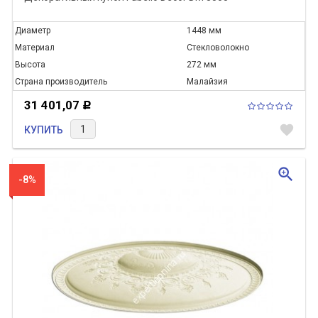
Диаметр
1448 мм
Материал
Стекловолокно
Высота
272 мм
Страна производитель
Малайзия
31 401,07
Р
favorite
КУПИТЬ
zoom_in
-8%