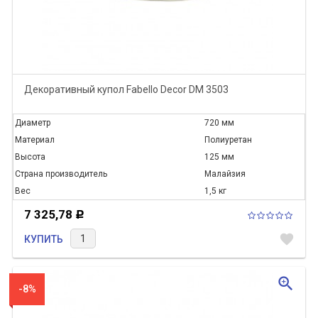
Декоративный купол Fabello Decor DM 3503
Диаметр
720 мм
Материал
Полиуретан
Высота
125 мм
Страна производитель
Малайзия
Вес
1,5 кг
7 325,78
Р
favorite
КУПИТЬ
zoom_in
-8%