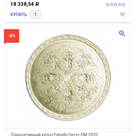
18 338,54
Р
favorite
КУПИТЬ
zoom_in
-8%
Декоративный купол Fabello Decor DM 3505