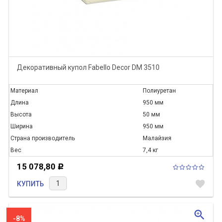
Декоративный купол Fabello Decor DM 3510
Материал
Полиуретан
Длина
950 мм
Высота
50 мм
Ширина
950 мм
Страна производитель
Малайзия
Вес
7,4 кг
15 078,80
Р
favorite
КУПИТЬ
zoom_in
-8%