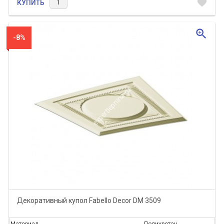
favorite
КУПИТЬ
zoom_in
-8%
Декоративный купол Fabello Decor DM 3509
Материал
Полиуретан