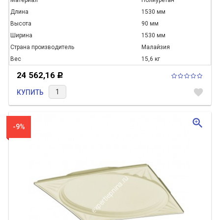
Длина
1530 мм
Высота
90 мм
Ширина
1530 мм
Страна производитель
Малайзия
Вес
15,6 кг
24 562,16
Р
favorite
КУПИТЬ
zoom_in
-9%