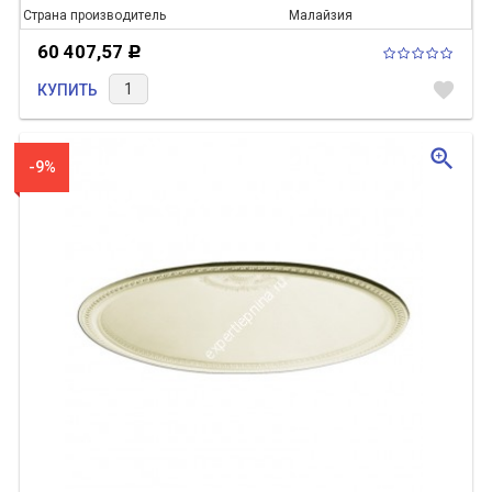
Страна производитель
Малайзия
60 407,57
Р
favorite
КУПИТЬ
zoom_in
-9%