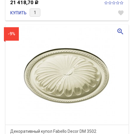
21 418,70
Р
favorite
КУПИТЬ
zoom_in
-9%
Декоративный купол Fabello Decor DM 3502