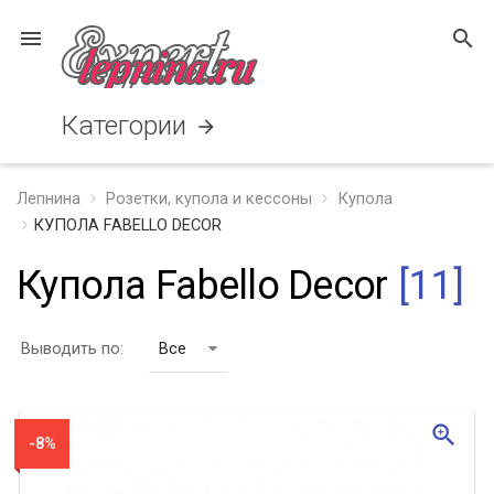
menu
search
Категории
arrow_forward
Лепнина
Розетки, купола и кессоны
Купола
КУПОЛА FABELLO DECOR
Купола Fabello Decor
[11]
Выводить по:
Все
zoom_in
-8%