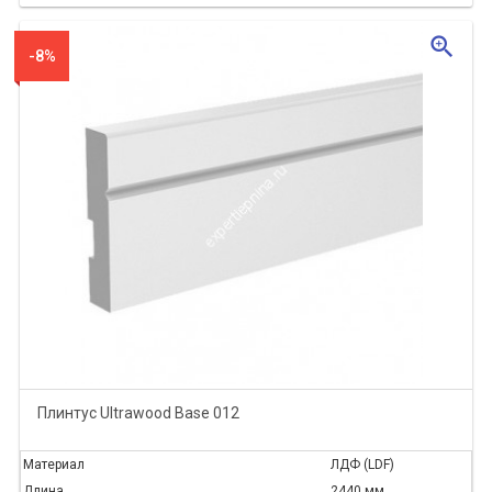
zoom_in
-8%
Плинтус Ultrawood Base 012
Материал
ЛДФ (LDF)
Длина
2440 мм