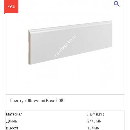
zoom_in
-9%
Плинтус Ultrawood Base 008
Материал
ЛДФ (LDF)
Длина
2440 мм
Высота
134 мм