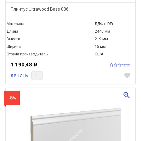
Плинтус Ultrawood Base 006
Материал
ЛДФ (LDF)
Длина
2440 мм
Высота
219 мм
Ширина
15 мм
Страна производитель
США
1 190,48
Р
favorite
КУПИТЬ
zoom_in
-8%