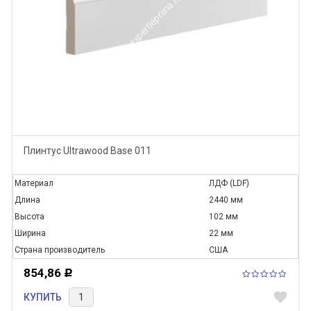
Плинтус Ultrawood Base 011
Материал
ЛДФ (LDF)
Длина
2440 мм
Высота
102 мм
Ширина
22 мм
Страна производитель
США
854,86
Р
favorite
КУПИТЬ