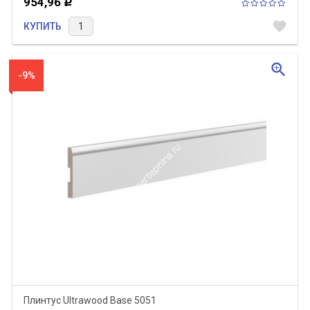
954,96
Р
favorite
КУПИТЬ
zoom_in
-9%
Плинтус Ultrawood Base 5051