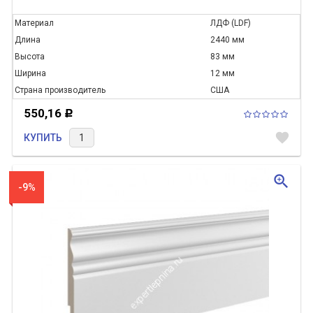
Материал
ЛДФ (LDF)
Длина
2440 мм
Высота
83 мм
Ширина
12 мм
Страна производитель
США
550,16
Р
favorite
КУПИТЬ
zoom_in
-9%