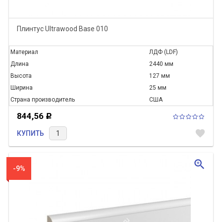
Плинтус Ultrawood Base 010
Материал
ЛДФ (LDF)
Длина
2440 мм
Высота
127 мм
Ширина
25 мм
Страна производитель
США
844,56
Р
favorite
КУПИТЬ
zoom_in
-9%