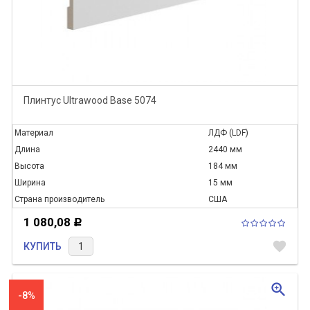
Плинтус Ultrawood Base 5074
Материал
ЛДФ (LDF)
Длина
2440 мм
Высота
184 мм
Ширина
15 мм
Страна производитель
США
1 080,08
Р
favorite
КУПИТЬ
zoom_in
-8%