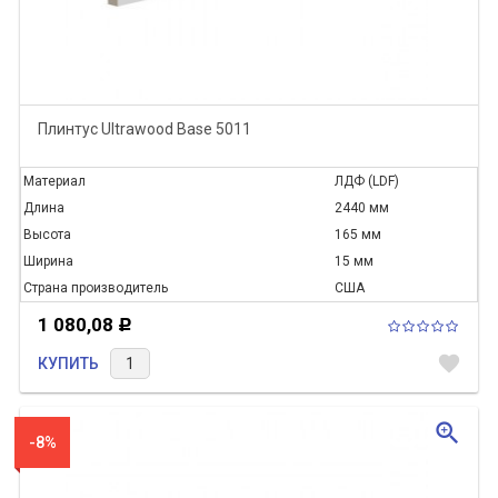
Плинтус Ultrawood Base 5011
Материал
ЛДФ (LDF)
Длина
2440 мм
Высота
165 мм
Ширина
15 мм
Страна производитель
США
1 080,08
Р
favorite
КУПИТЬ
zoom_in
-8%