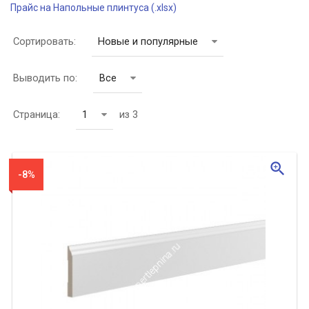
Прайс на Напольные плинтуса (.xlsx)
Сортировать:
Новые и популярные
Выводить по:
Все
Страница:
1
из 3
zoom_in
-8%