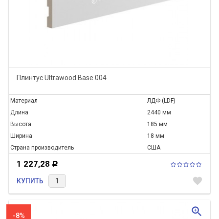
Плинтус Ultrawood Base 004
Материал
ЛДФ (LDF)
Длина
2440 мм
Высота
185 мм
Ширина
18 мм
Страна производитель
США
1 227,28
Р
favorite
КУПИТЬ
zoom_in
-8%