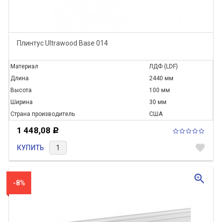
Плинтус Ultrawood Base 014
Материал
ЛДФ (LDF)
Длина
2440 мм
Высота
100 мм
Ширина
30 мм
Страна производитель
США
1 448,08
Р
favorite
КУПИТЬ
zoom_in
-8%