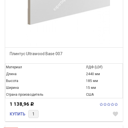
Плинтус Ultrawood Base 007
Материал
ЛДФ (LDF)
Длина
2440 мм
Высота
185 мм
Ширина
15 мм
Страна производитель
США
1 138,96
Р
favorite
КУПИТЬ