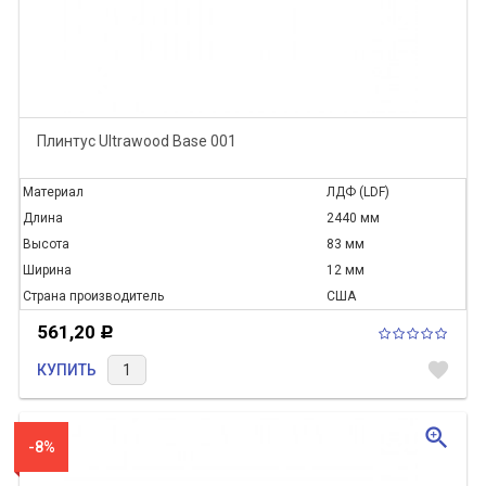
Плинтус Ultrawood Base 001
Материал
ЛДФ (LDF)
Длина
2440 мм
Высота
83 мм
Ширина
12 мм
Страна производитель
США
561,20
Р
favorite
КУПИТЬ
zoom_in
-8%