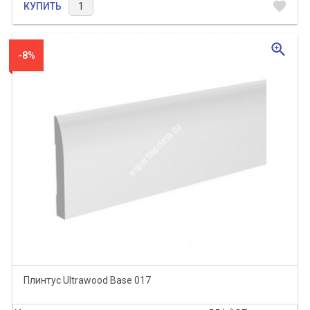
favorite
КУПИТЬ
zoom_in
-8%
Плинтус Ultrawood Base 017