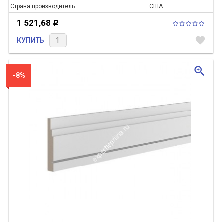
Страна производитель
США
1 521,68
Р
favorite
КУПИТЬ
zoom_in
-8%