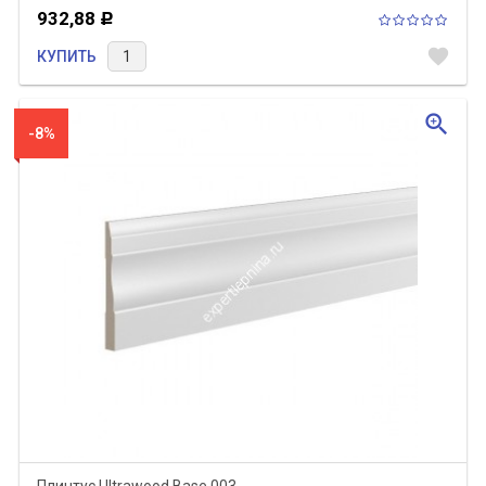
932,88
Р
favorite
КУПИТЬ
zoom_in
-8%