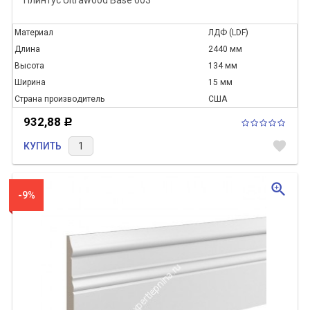
Плинтус Ultrawood Base 003
Материал
ЛДФ (LDF)
Длина
2440 мм
Высота
134 мм
Ширина
15 мм
Страна производитель
США
932,88
Р
favorite
КУПИТЬ
zoom_in
-9%