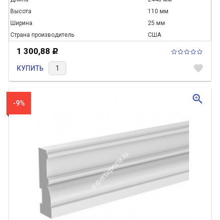
Высота
110 мм
Ширина
25 мм
Страна производитель
США
1 300,88
Р
favorite
КУПИТЬ
zoom_in
-9%