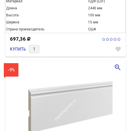
Материал
ЛДФ (LDF)
Длина
2440 мм
Высота
100 мм
Ширина
15 мм
Страна производитель
США
697,36
Р
favorite
КУПИТЬ
zoom_in
-9%