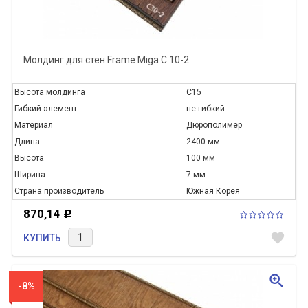
Молдинг для стен Frame Miga C 10-2
Высота молдинга
C15
Гибкий элемент
не гибкий
Материал
Дюрополимер
Длина
2400 мм
Высота
100 мм
Ширина
7 мм
Страна производитель
Южная Корея
870,14
Р
favorite
КУПИТЬ
zoom_in
-8%