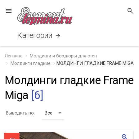
menu
search
Категории
arrow_forward
Лепнина
Молдинги и бордюры для стен
Молдинги гладкие
МОЛДИНГИ ГЛАДКИЕ FRAME MIGA
Молдинги гладкие Frame
Miga
[6]
Выводить по:
Все
zoom_in