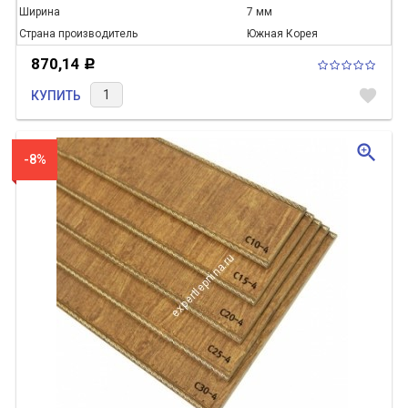
Ширина
7 мм
Страна производитель
Южная Корея
870,14
Р
favorite
КУПИТЬ
zoom_in
-8%