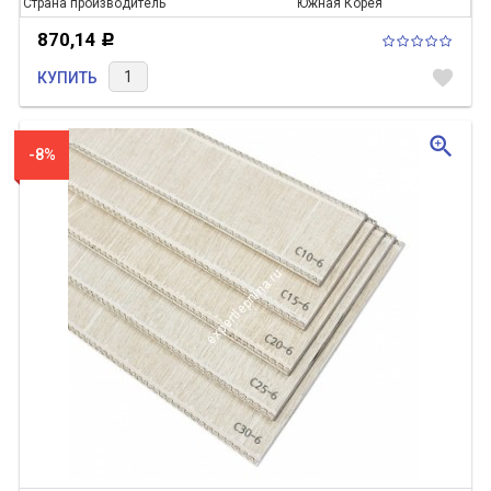
Страна производитель
Южная Корея
870,14
Р
favorite
КУПИТЬ
zoom_in
-8%