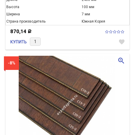
Высота
100 мм
Ширина
7 мм
Страна производитель
Южная Корея
870,14
Р
favorite
КУПИТЬ
zoom_in
-8%