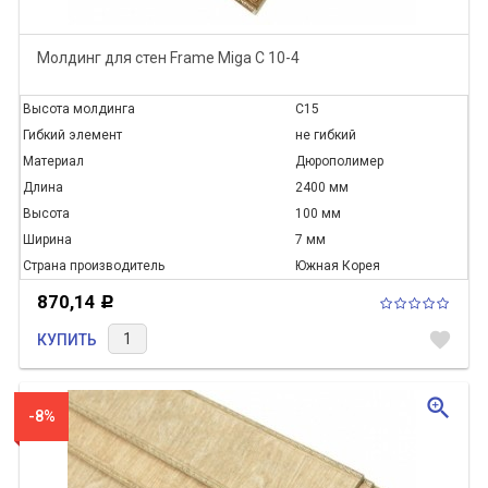
Молдинг для стен Frame Miga C 10-4
Высота молдинга
C15
Гибкий элемент
не гибкий
Материал
Дюрополимер
Длина
2400 мм
Высота
100 мм
Ширина
7 мм
Страна производитель
Южная Корея
870,14
Р
favorite
КУПИТЬ
zoom_in
-8%