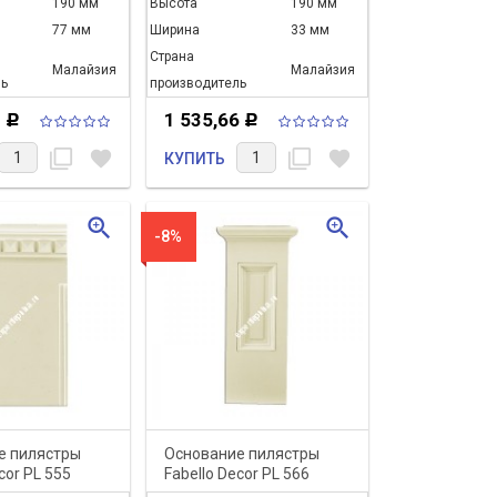
190 мм
Высота
190 мм
77 мм
Ширина
33 мм
Страна
Малайзия
Малайзия
ь
производитель
1
1 535,66
Р
Р
filter_none
favorite
filter_none
favorite
КУПИТЬ
zoom_in
zoom_in
-8%
е пилястры
Основание пилястры
cor PL 555
Fabello Decor PL 566