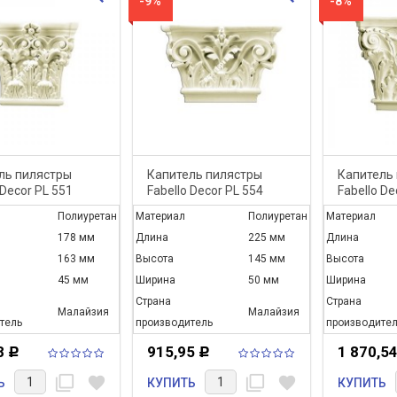
-9%
-8%
ль пилястры
Капитель пилястры
Капитель
 Decor PL 551
Fabello Decor PL 554
Fabello De
Полиуретан
Материал
Полиуретан
Материал
178 мм
Длина
225 мм
Длина
163 мм
Высота
145 мм
Высота
45 мм
Ширина
50 мм
Ширина
Страна
Страна
Малайзия
Малайзия
тель
производитель
производител
8
915,95
1 870,5
Р
Р
filter_none
favorite
filter_none
favorite
Ь
КУПИТЬ
КУПИТЬ