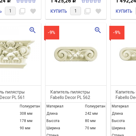
,24
1 425,26
1 492,2
Р
Р
filter_none
favorite
filter_none
favorite
Ь
КУПИТЬ
КУПИТЬ
zoom_in
zoom_in
-9%
-9%
нняя
С Днем Великой
ль пилястры
Капитель пилястры
Капитель
одажа 8 % на
Победы, дорогие
 Decor PL 561
Fabello Decor PL 562
Fabello De
товары
друзья!
Полиуретан
Материал
Полиуретан
Материал
308 мм
Длина
242 мм
Длина
178 мм
Высота
80 мм
Высота
 с 1 марта 2017 года по
С Днем Великой Победы,
90 мм
Ширина
70 мм
Ширина
017 в нашем интернет
дорогие друзья!
действует весення...
Страна
Страна