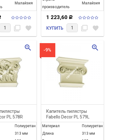
Малайзия
Малайзия
ь
производитель
ЧИТАТЬ ДАЛЬШЕ
1 223,60
Р
Р
filter_none
favorite
filter_none
favorite
КУПИТЬ
zoom_in
zoom_in
-9%
 пилястры
Капитель пилястры
cor PL 578R
Fabello Decor PL 579L
Полиуретан
Материал
Полиуретан
313 мм
Длина
313 мм