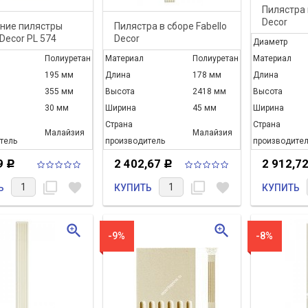
Пилястра 
Decor
ние пилястры
Пилястра в сборе Fabello
PL553+PL
 Decor PL 574
Decor
Диаметр
PL550+PL551+PL552
Полиуретан
Материал
Полиуретан
Материал
195 мм
Длина
178 мм
Длина
355 мм
Высота
2418 мм
Высота
30 мм
Ширина
45 мм
Ширина
Страна
Страна
Малайзия
Малайзия
тель
производитель
производител
9
2 402,67
2 912,7
Р
Р
filter_none
favorite
filter_none
favorite
Ь
КУПИТЬ
КУПИТЬ
zoom_in
zoom_in
-9%
-8%