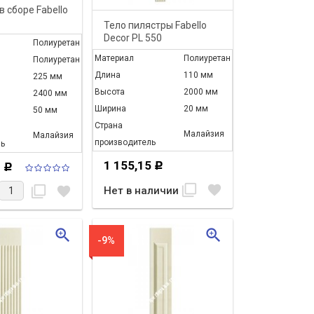
в сборе Fabello
Тело пилястры Fabello
554+PL555
Decor PL 550
Полиуретан
Материал
Полиуретан
Полиуретан
Длина
110 мм
225 мм
Высота
2000 мм
2400 мм
Ширина
20 мм
50 мм
Страна
Малайзия
Малайзия
производитель
ь
1 155,15
2
Р
Р
filter_none
favorite
filter_none
favorite
Нет в наличии
zoom_in
zoom_in
-9%