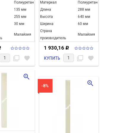
Полиуретан
Материал
Полиуретан
135 мм
Длина
288 мм
255 мм
Высота
640 мм
30 мм
Ширина
60 мм
Страна
Малайзия
Малайзия
ь
производитель
1 930,16
Р
Р
filter_none
favorite
filter_none
favorite
КУПИТЬ
zoom_in
zoom_in
-8%