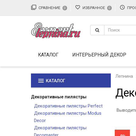
filter_none
favorite_border
access_time
СРАВНЕНИЕ
ИЗБРАННОЕ
ПРО
0
0
КАТАЛОГ
ИНТЕРЬЕРНЫЙ ДЕКОР
Лепнина
menu
КАТАЛОГ
Дек
Декоративные пилястры
Декоративные пилястры Perfect
Выводить
Декоративные пилястры Modus
Decor
Декоративные пилястры
Decomaster