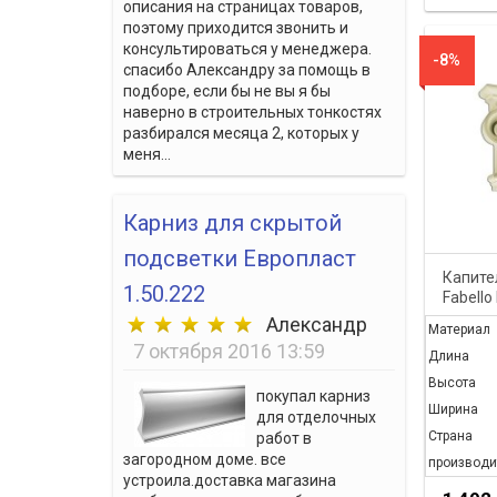
описания на страницах товаров,
поэтому приходится звонить и
консультироваться у менеджера.
-8%
спасибо Александру за помощь в
подборе, если бы не вы я бы
наверно в строительных тонкостях
разбирался месяца 2, которых у
меня...
Карниз для скрытой
подсветки Европласт
Капите
1.50.222
Fabello
Александр
Материал
7 октября 2016 13:59
Длина
Высота
покупал карниз
Ширина
для отделочных
Страна
работ в
загородном доме. все
производи
устроила.доставка магазина