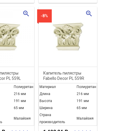
zoom_in
zoom_in
-8%
 пилястры
Капитель пилястры
cor PL 559L
Fabello Decor PL 559R
Полиуретан
Материал
Полиуретан
216 мм
Длина
216 мм
191 мм
Высота
191 мм
65 мм
Ширина
65 мм
Страна
Малайзия
Малайзия
ь
производитель