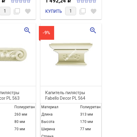
4
1 492,24
Р
Р
filter_none
favorite
filter_none
favorite
КУПИТЬ
zoom_in
zoom_in
-9%
 пилястры
Капитель пилястры
Поздравляем с
cor PL 563
Fabello Decor PL 564
первомаем
Полиуретан
Материал
Полиуретан
260 мм
Длина
313 мм
80 мм
Высота
170 мм
Дорогие друзья !!! Коллектив
70 мм
Ширина
77 мм
магазина "Эксперт Лепнина"
поздравляет вас с 1 мая 2017...
Страна