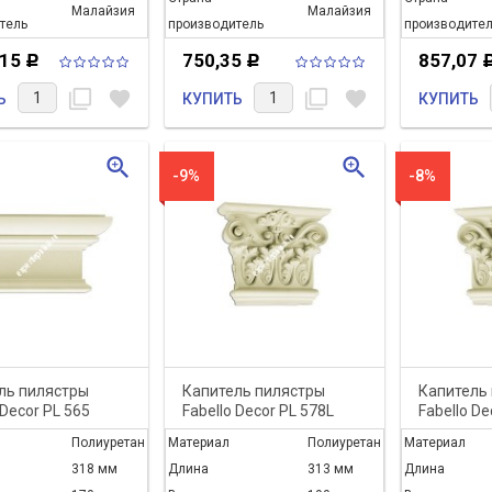
Малайзия
Малайзия
тель
производитель
производител
 ДАЛЬШЕ
ЧИТАТЬ ДАЛЬШЕ
,15
750,35
857,07
Р
Р
filter_none
favorite
filter_none
favorite
Ь
КУПИТЬ
КУПИТЬ
zoom_in
zoom_in
-9%
-8%
ль пилястры
Капитель пилястры
Капитель
 Decor PL 565
Fabello Decor PL 578L
Fabello De
Полиуретан
Материал
Полиуретан
Материал
318 мм
Длина
313 мм
Длина