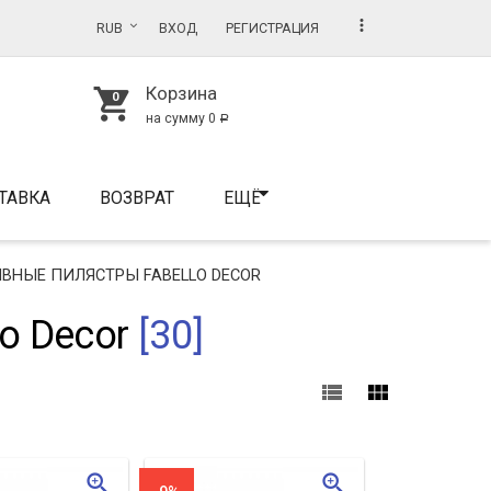
more_vert
RUB
ВХОД
РЕГИСТРАЦИЯ
Корзина
shopping_cart
на сумму
0
Р
ТАВКА
ВОЗВРАТ
ЕЩЁ
ВНЫЕ ПИЛЯСТРЫ FABELLO DECOR
o Decor
[30]
view_list
view_module
zoom_in
zoom_in