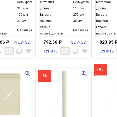
Полиуретан
Материал
Полиуретан
Материал
313 мм
Длина
110 мм
Длина
190 мм
Высота
255 мм
Высота
33 мм
Ширина
30 мм
Ширина
Страна
Страна
Малайзия
Малайзия
тель
производитель
производител
,66
792,30
823,95
Р
Р
filter_none
favorite
filter_none
favorite
Ь
КУПИТЬ
КУПИТЬ
-9%
zoom_in
zoom_in
-8%