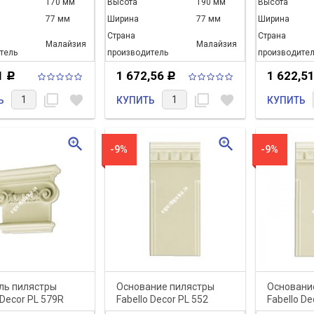
170 мм
Высота
190 мм
Высота
77 мм
Ширина
77 мм
Ширина
Страна
Страна
Малайзия
Малайзия
тель
производитель
производител
1
1 672,56
1 622,5
Р
Р
filter_none
favorite
filter_none
favorite
Ь
КУПИТЬ
КУПИТЬ
zoom_in
zoom_in
-9%
-9%
ль пилястры
Основание пилястры
Основани
 Decor PL 579R
Fabello Decor PL 552
Fabello De