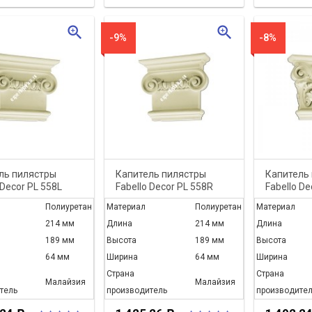
zoom_in
zoom_in
-9%
-8%
ль пилястры
Капитель пилястры
Капитель
 Decor PL 558L
Fabello Decor PL 558R
Fabello De
Полиуретан
Материал
Полиуретан
Материал
214 мм
Длина
214 мм
Длина
189 мм
Высота
189 мм
Высота
64 мм
Ширина
64 мм
Ширина
Страна
Страна
Малайзия
Малайзия
тель
производитель
производител