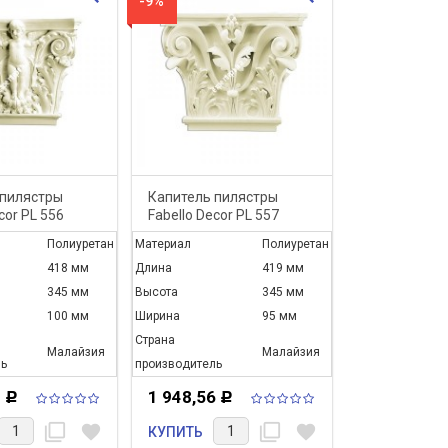
-9%
 пилястры
Капитель пилястры
cor PL 556
Fabello Decor PL 557
Полиуретан
Материал
Полиуретан
418 мм
Длина
419 мм
345 мм
Высота
345 мм
100 мм
Ширина
95 мм
Страна
Малайзия
Малайзия
ь
производитель
4
1 948,56
Р
Р
filter_none
favorite
filter_none
favorite
КУПИТЬ