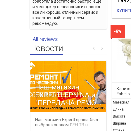
1 492
сработала достаточно быстро. еще
и менеджер перезвонил и спросил
КУПИТ
все ли хорошо. отличный сервис и
качественный товар. всем
рекомендую.
-8%
All reviews
Новости
Наш магазин
Весе
Капите
EXPERTLEPNINA и
распр
Fabello
"ПЕРЕДАЧА РЕМО...
все 
Материал
Длина
Высота
Наш магазин ExpertLepnina был
В период
Ширина
выбран каналом РЕН ТВ в
31 мая 2
качестве профессионального
магазине 
Страна