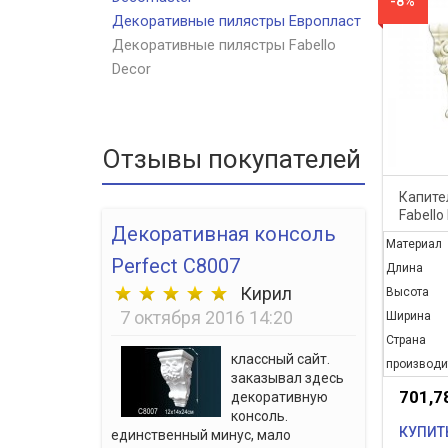
-8%
Декоративные пилястры Европласт
Декоративные пилястры Fabello
Decor
Отзывы покупателей
Капите
Fabello
Декоративная консоль
Материал
Perfect C8007
Длина
Кирил
Высота
7 октября 2016 14:20
Ширина
Страна
классный сайт.
производи
заказывал здесь
701,7
декоративную
консоль.
КУПИТ
единственный минус, мало