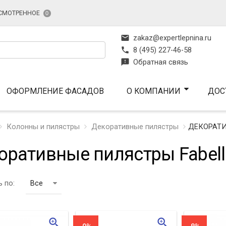
СМОТРЕННОЕ
0
mail
zakaz@expertlepnina.ru
phone
8 (495) 227-46-58
feedback
Обратная связь
ОФОРМЛЕНИЕ ФАСАДОВ
О КОМПАНИИ
ДОС
Колонны и пилястры
Декоративные пилястры
ДЕКОРАТИ
оративные пилястры Fabell
 по:
Все
zoom_in
zoom_in