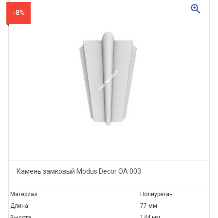
zoom_in
-8%
Камень замковый Modus Decor ОА 003
Материал
Полиуретан
Длина
77 мм
Высота
144 мм