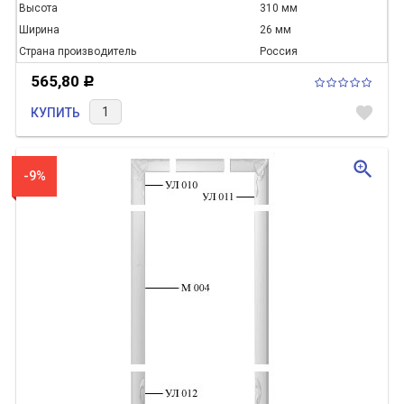
Высота
310 мм
Ширина
26 мм
Страна производитель
Россия
565,80
Р
favorite
КУПИТЬ
zoom_in
-9%