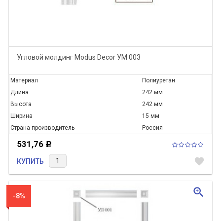
Угловой молдинг Modus Decor УМ 003
Материал
Полиуретан
Длина
242 мм
Высота
242 мм
Ширина
15 мм
Страна производитель
Россия
531,76
Р
favorite
КУПИТЬ
zoom_in
-8%