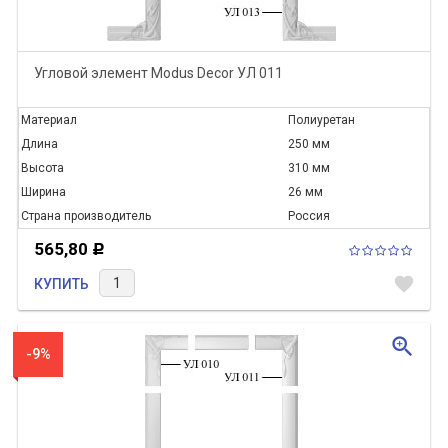
Угловой элемент Modus Decor УЛ 011
Материал
Полиуретан
Длина
250 мм
Высота
310 мм
Ширина
26 мм
Страна производитель
Россия
565,80
Р
favorite
КУПИТЬ
zoom_in
-9%