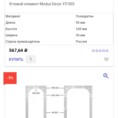
Угловой элемент Modus Decor УЛ 005
Материал
Полиуретан
Длина
90 мм
Высота
243 мм
Ширина
30 мм
Страна производитель
Россия
567,64
Р
favorite
КУПИТЬ
zoom_in
-9%