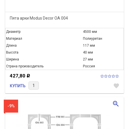
Пята арки Modus Decor ОА 004
Диаметр
4500 мм
Материал
Полиуретан
Длина
117 мм
Высота
40 мм
Ширина
27 мм
Страна производитель
Россия
427,80
Р
favorite
КУПИТЬ
zoom_in
-9%