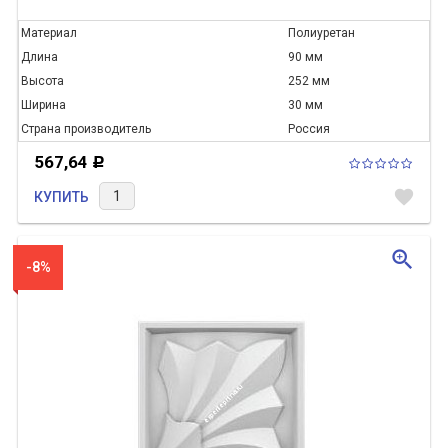
Материал
Полиуретан
Длина
90 мм
Высота
252 мм
Ширина
30 мм
Страна производитель
Россия
567,64
Р
favorite
КУПИТЬ
zoom_in
-8%