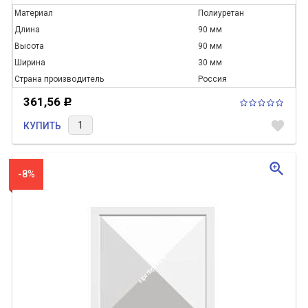
Материал
Полиуретан
Длина
90 мм
Высота
90 мм
Ширина
30 мм
Страна производитель
Россия
361,56
Р
favorite
КУПИТЬ
zoom_in
-8%