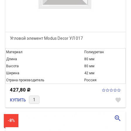
Угловой элемент Modus Decor УЛ 017
Материал
Полиуретан
Длина
80 мм
Высота
80 мм
Ширина
42 мм
Страна производитель
Россия
427,80
Р
favorite
КУПИТЬ
zoom_in
-8%