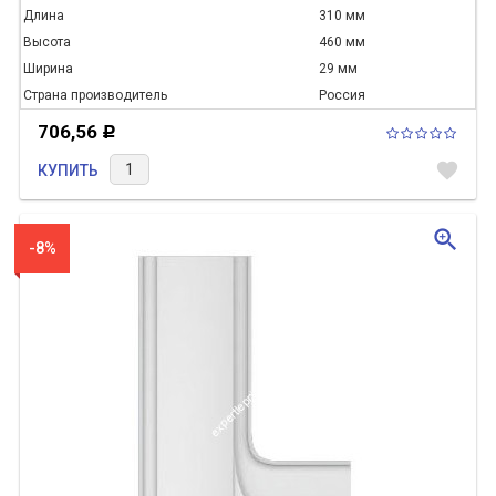
Длина
310 мм
Высота
460 мм
Ширина
29 мм
Страна производитель
Россия
706,56
Р
favorite
КУПИТЬ
zoom_in
-8%