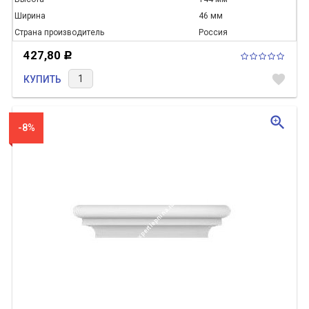
Ширина
46 мм
Страна производитель
Россия
427,80
Р
favorite
КУПИТЬ
zoom_in
-8%