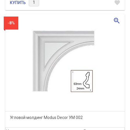
favorite
КУПИТЬ
zoom_in
-8%
Угловой молдинг Modus Decor УМ 002