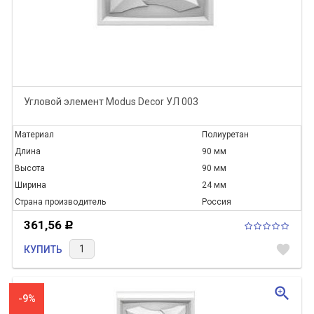
Угловой элемент Modus Decor УЛ 003
Материал
Полиуретан
Длина
90 мм
Высота
90 мм
Ширина
24 мм
Страна производитель
Россия
361,56
Р
favorite
КУПИТЬ
zoom_in
-9%