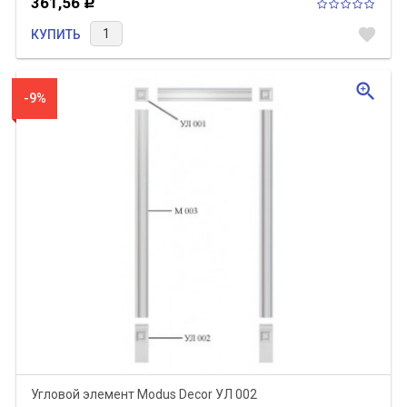
361,56
Р
favorite
КУПИТЬ
zoom_in
-9%
Угловой элемент Modus Decor УЛ 002