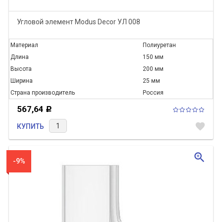
Угловой элемент Modus Decor УЛ 008
Материал
Полиуретан
Длина
150 мм
Высота
200 мм
Ширина
25 мм
Страна производитель
Россия
567,64
Р
favorite
КУПИТЬ
zoom_in
-9%