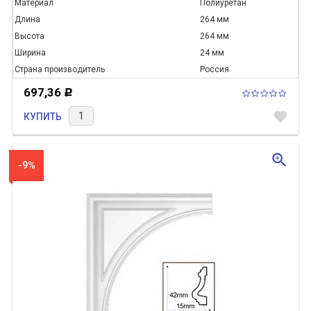
Материал
Полиуретан
Длина
264 мм
Высота
264 мм
Ширина
24 мм
Страна производитель
Россия
697,36
Р
favorite
КУПИТЬ
zoom_in
-9%