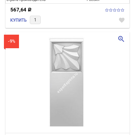
567,64
Р
favorite
КУПИТЬ
zoom_in
-9%