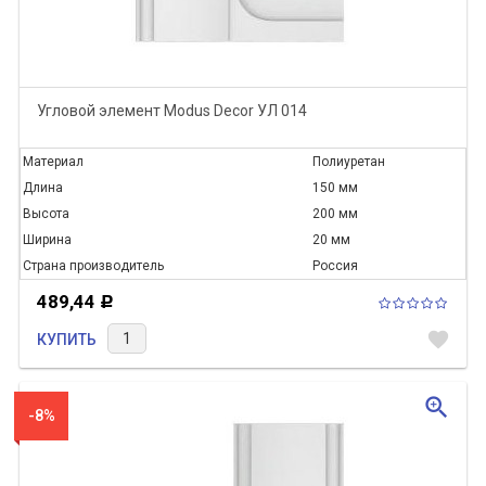
Угловой элемент Modus Decor УЛ 014
Материал
Полиуретан
Длина
150 мм
Высота
200 мм
Ширина
20 мм
Страна производитель
Россия
489,44
Р
favorite
КУПИТЬ
zoom_in
-8%