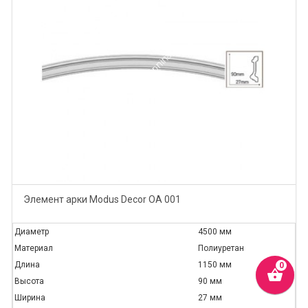
Элемент арки Modus Decor ОА 001
Диаметр
4500 мм
Материал
Полиуретан
Длина
1150 мм
shopping_basket
Высота
90 мм
Ширина
27 мм