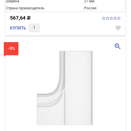
Ширина
27 мм
Страна производитель
Россия
567,64
Р
favorite
КУПИТЬ
zoom_in
-9%