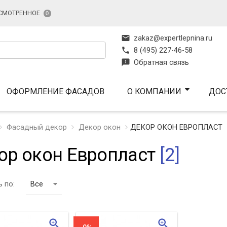
СМОТРЕННОЕ
0
mail
zakaz@expertlepnina.ru
phone
8 (495) 227-46-58
feedback
Обратная связь
ОФОРМЛЕНИЕ ФАСАДОВ
О КОМПАНИИ
ДОС
Фасадный декор
Декор окон
ДЕКОР ОКОН ЕВРОПЛАСТ
ор окон Европласт
[2]
 по:
Все
zoom_in
zoom_in