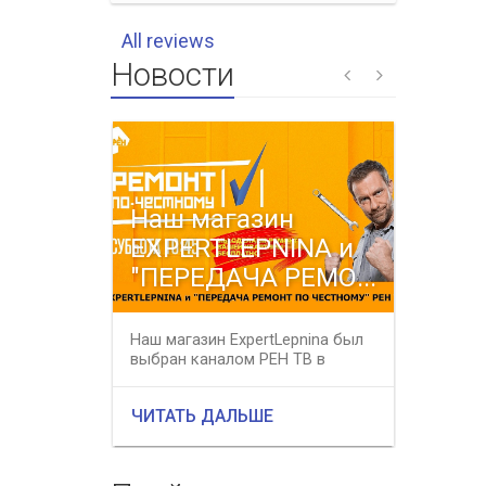
All reviews
Новости
Наш магазин
Весе
EXPERTLEPNINA и
распр
"ПЕРЕДАЧА РЕМО...
все 
Наш магазин ExpertLepnina был
В период
выбран каналом РЕН ТВ в
31 мая 2
качестве профессионального
магазине 
подряд...
ЧИТАТЬ ДАЛЬШЕ
ЧИТАТЬ