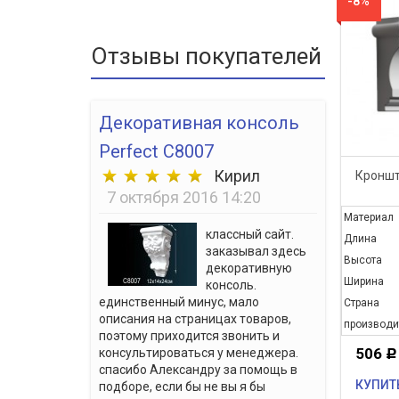
-8%
Отзывы покупателей
Декоративная консоль
Perfect C8007
Кирил
Кроншт
7 октября 2016 14:20
Материал
классный сайт.
Длина
заказывал здесь
Высота
декоративную
Ширина
консоль.
единственный минус, мало
Страна
описания на страницах товаров,
производи
поэтому приходится звонить и
506
консультироваться у менеджера.
Р
спасибо Александру за помощь в
КУПИТ
подборе, если бы не вы я бы