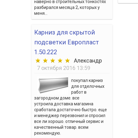
наверно в строительных тонкостях
разбирался месяца 2, которых у
меня...
Карниз для скрытой
подсветки Европласт
1.50.222
Александр
7 октября 2016 13:59
покупал карниз
для отделочных
работ в
загородном доме. все
устроила.доставка магазина
сработала достаточно быстро. еще
и менеджер перезвонил и спросил
все ли хорошо. отличный сервис и
качественный товар. всем
рекомендую.