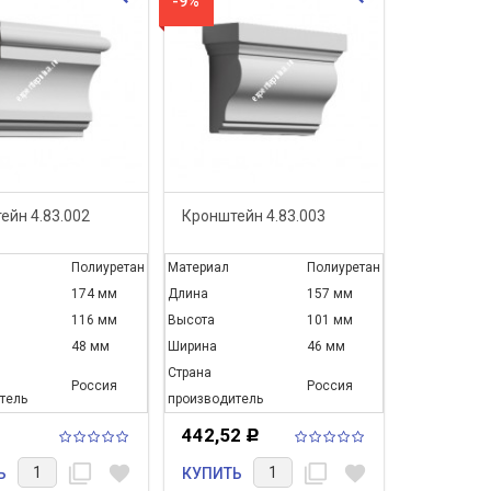
-9%
ейн 4.83.002
Кронштейн 4.83.003
Полиуретан
Материал
Полиуретан
174 мм
Длина
157 мм
116 мм
Высота
101 мм
48 мм
Ширина
46 мм
Страна
Россия
Россия
тель
производитель
442,52
Р
filter_none
favorite
filter_none
favorite
Ь
КУПИТЬ