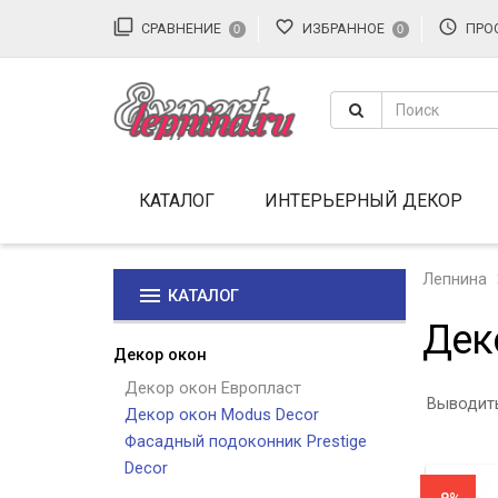
filter_none
favorite_border
access_time
СРАВНЕНИЕ
ИЗБРАННОЕ
ПРО
0
0
КАТАЛОГ
ИНТЕРЬЕРНЫЙ ДЕКОР
Лепнина
menu
КАТАЛОГ
Дек
Декор окон
Декор окон Европласт
Выводить
Декор окон Modus Decor
Фасадный подоконник Prestige
Decor