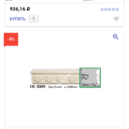
936,16
Р
favorite
КУПИТЬ
zoom_in
-8%