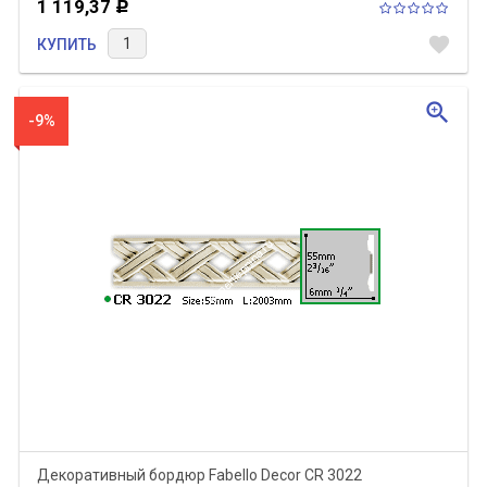
1 119,37
Р
favorite
КУПИТЬ
zoom_in
-9%
Декоративный бордюр Fabello Decor CR 3022