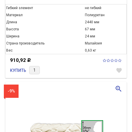
Гибкий элемент
не гибкий
Материал
Полиуретан
Длина
2440 мм
Высота
67 мм
Ширина
24 мм
Страна производитель
Малайзия
Вес
0,63 кг
910,92
Р
favorite
КУПИТЬ
zoom_in
-9%