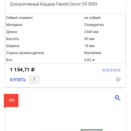
Декоративный бордюр Fabello Decor CR 3009
Гибкий элемент
не гибкий
Материал
Полиуретан
Длина
2440 мм
Высота
90 мм
Ширина
18 мм
Страна производитель
Малайзия
Вес
0,82 кг
1 154,71
Р
favorite
КУПИТЬ
zoom_in
-9%