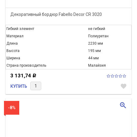
Декоративный бордюр Fabello Decor CR 3020
Гибкий элемент
не гибкий
Материал
Полиуретан
Длина
2230 мм
Высота
195 мм
Ширина
44 мм
Страна производитель
Малайзия
3 131,74
Р
favorite
КУПИТЬ
zoom_in
-8%