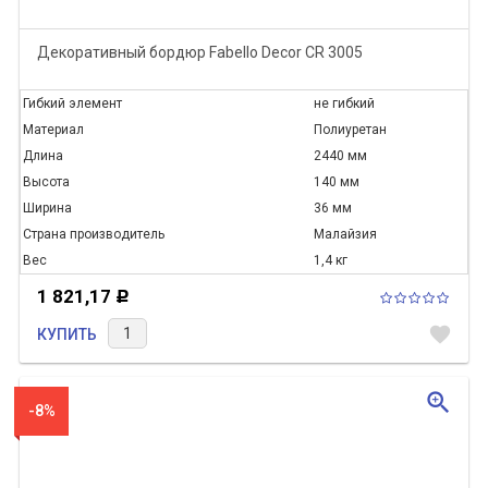
Декоративный бордюр Fabello Decor CR 3005
Гибкий элемент
не гибкий
Материал
Полиуретан
Длина
2440 мм
Высота
140 мм
Ширина
36 мм
Страна производитель
Малайзия
Вес
1,4 кг
1 821,17
Р
favorite
КУПИТЬ
zoom_in
-8%