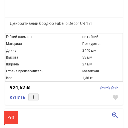
Декоративный бордюр Fabello Decor CR 171
Гибкий элемент
не гибкий
Материал
Полиуретан
Длина
2440 мм
Высота
55 мм
Ширина
27 мм
Страна производитель
Малайзия
Вес
1,36 кг
924,62
Р
favorite
КУПИТЬ
zoom_in
-9%