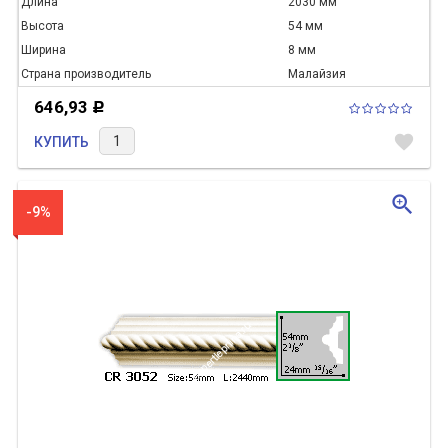
Длина
2030 мм
Высота
54 мм
Ширина
8 мм
Страна производитель
Малайзия
646,93
Р
favorite
КУПИТЬ
zoom_in
-9%