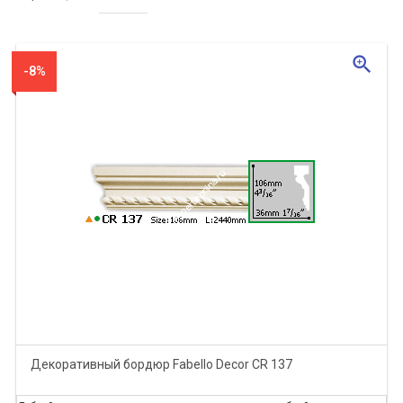
zoom_in
-8%
Декоративный бордюр Fabello Decor CR 137