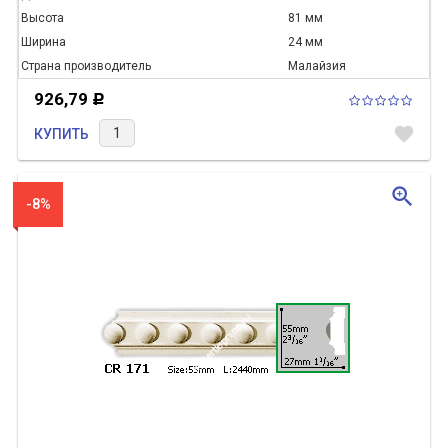
Высота
81 мм
Ширина
24 мм
Страна производитель
Малайзия
926,79
Р
favorite
КУПИТЬ
zoom_in
-8%