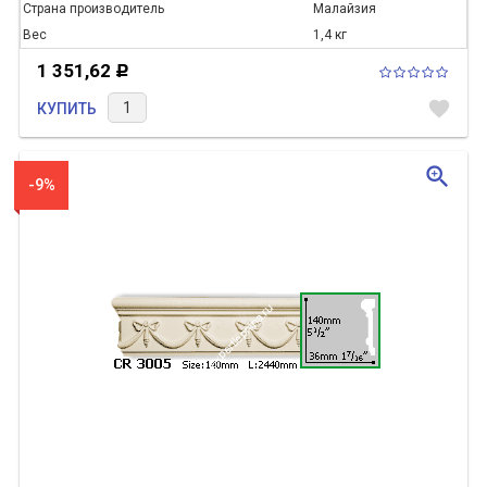
Страна производитель
Малайзия
Вес
1,4 кг
1 351,62
Р
favorite
КУПИТЬ
zoom_in
-9%