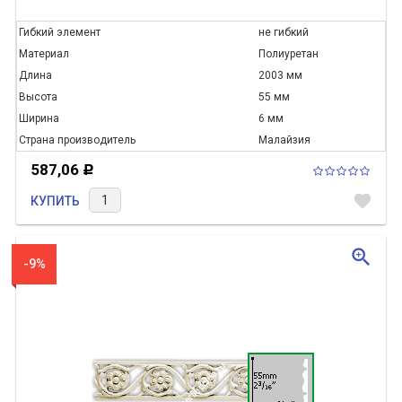
Гибкий элемент
не гибкий
Материал
Полиуретан
Длина
2003 мм
Высота
55 мм
Ширина
6 мм
Страна производитель
Малайзия
587,06
Р
favorite
КУПИТЬ
zoom_in
-9%