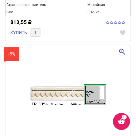
Страна производитель
Малайзия
Вес
0,46 кг
813,55
Р
favorite
КУПИТЬ
zoom_in
-9%
shopping_basket