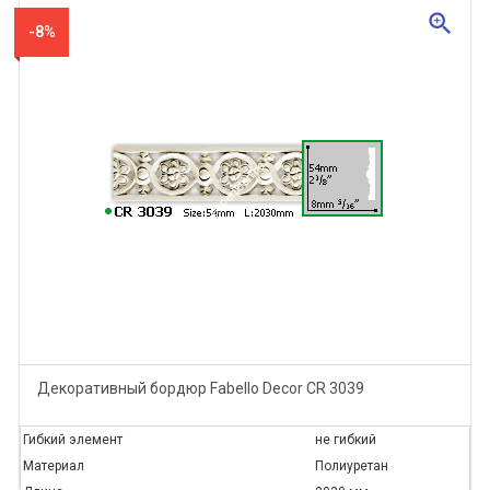
zoom_in
-8%
Декоративный бордюр Fabello Decor CR 3039
Гибкий элемент
не гибкий
Материал
Полиуретан