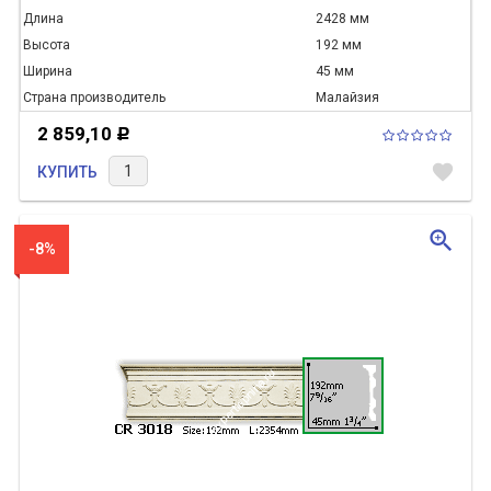
Длина
2428 мм
Высота
192 мм
Ширина
45 мм
Страна производитель
Малайзия
2 859,10
Р
favorite
КУПИТЬ
zoom_in
-8%