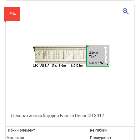
zoom_in
-9%
Декоративный бордюр Fabello Decor CR 3017
Гибкий элемент
не гибкий
Материал
Полиуретан