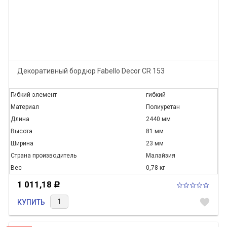
Декоративный бордюр Fabello Decor CR 153
Гибкий элемент
гибкий
Материал
Полиуретан
Длина
2440 мм
Высота
81 мм
Ширина
23 мм
Страна производитель
Малайзия
Вес
0,78 кг
1 011,18
Р
favorite
КУПИТЬ