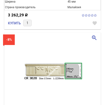
Ширина
45 мм
Страна производитель
Малайзия
3 262,29
Р
favorite
КУПИТЬ
zoom_in
-8%