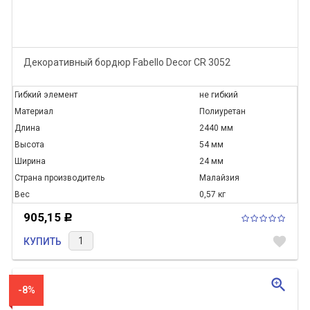
Декоративный бордюр Fabello Decor CR 3052
Гибкий элемент
не гибкий
Материал
Полиуретан
Длина
2440 мм
Высота
54 мм
Ширина
24 мм
Страна производитель
Малайзия
Вес
0,57 кг
905,15
Р
favorite
КУПИТЬ
zoom_in
-8%