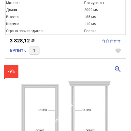
Материал
Полиуретан
Длина
2000 мм
Высота
185 мм
Ширина
110 мм
Страна производитель
Россия
3 828,12
Р
favorite
КУПИТЬ
zoom_in
-9%