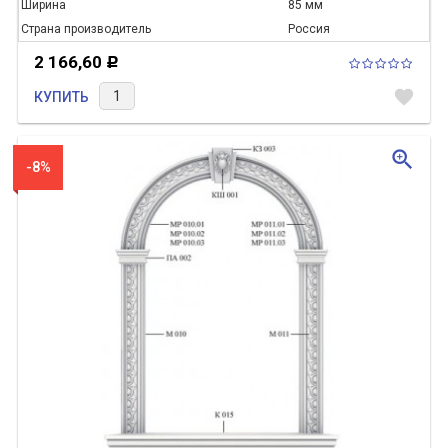
Ширина
85 мм
Страна производитель
Россия
2 166,60
Р
favorite
КУПИТЬ
zoom_in
-8%