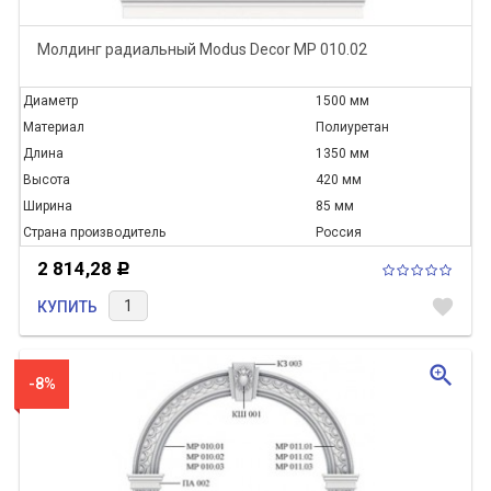
Молдинг радиальный Modus Decor МР 010.02
Диаметр
1500 мм
Материал
Полиуретан
Длина
1350 мм
Высота
420 мм
Ширина
85 мм
Страна производитель
Россия
2 814,28
Р
favorite
КУПИТЬ
zoom_in
-8%