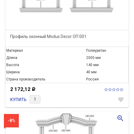
Профиль оконный Modus Decor ОП 001
Материал
Полиуретан
Длина
2000 мм
Высота
140 мм
Ширина
40 мм
Страна производитель
Россия
2 172,12
Р
favorite
КУПИТЬ
zoom_in
-8%