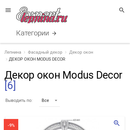
menu
search
Категории
arrow_forward
Лепнина
Фасадный декор
Декор окон
ДЕКОР ОКОН MODUS DECOR
Декор окон Modus Decor
[6]
Выводить по:
Все
zoom_in
-9%