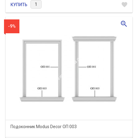
favorite
КУПИТЬ
zoom_in
-9%
Подоконник Modus Decor ОП 003