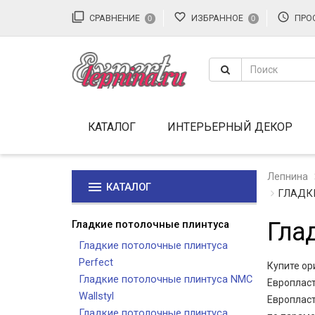
filter_none
favorite_border
access_time
СРАВНЕНИЕ
ИЗБРАННОЕ
ПРО
0
0
КАТАЛОГ
ИНТЕРЬЕРНЫЙ ДЕКОР
Лепнина
menu
КАТАЛОГ
ГЛАДК
Гла
Гладкие потолочные плинтуса
Гладкие потолочные плинтуса
Perfect
Купите о
Гладкие потолочные плинтуса NMC
Европласт
Wallstyl
Европласт
Гладкие потолочные плинтуса