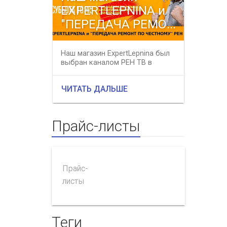
EXPERTLEPNINA и
распр
"ПЕРЕДАЧА РЕМО...
все 
Наш магазин ExpertLepnina был
В период
выбран каналом РЕН ТВ в
31 мая 2
качестве профессионального
магазине 
подряд...
ЧИТАТЬ ДАЛЬШЕ
ЧИТАТЬ
Прайс-листы
Прайс-
листы
Теги