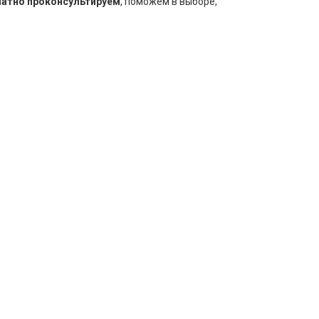
латно проконсультируем
, поможем в выборе,