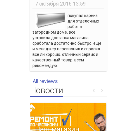
7 октября 2016 13:59
покупал карниз
для отделочных
работ в
загородном доме. все
устроила.доставка магазина
сработала достаточно быстро. еще
и менеджер перезвонил и спросил
все ли хорошо. отличный сервис и
качественный товар. всем
рекомендую.
All reviews
Новости
Наш магазин
Весе