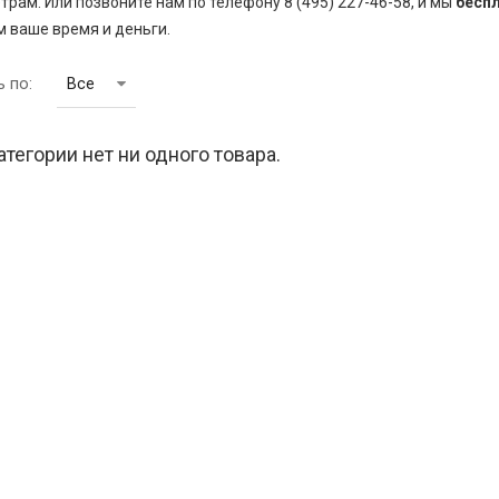
трам. Или позвоните нам по телефону 8 (495) 227-46-58, и мы
бесп
 ваше время и деньги.
 по:
Все
атегории нет ни одного товара.