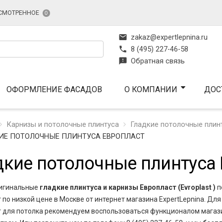
СМОТРЕННОЕ
0
mail
zakaz@expertlepnina.ru
phone
8 (495) 227-46-58
feedback
Обратная связь
ОФОРМЛЕНИЕ ФАСАДОВ
О КОМПАНИИ
ДОС
Карнизы и потолочные плинтуса
Гладкие потолочные плин
ИЕ ПОТОЛОЧНЫЕ ПЛИНТУСА ЕВРОПЛАСТ
дкие потолочные плинтуса
ригинальные
гладкие плинтуса и карнизы Европласт (Evroplast )
п
 по низкой цене в Москве от интернет магазина ExpertLepnina. Дл
 для потолка рекомендуем воспользоваться функционалом магазин