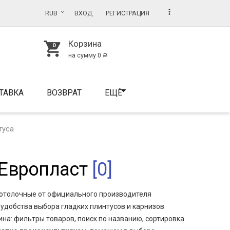
more_vert
RUB
ВХОД
РЕГИСТРАЦИЯ
Корзина
shopping_cart
на сумму
0
Р
ТАВКА
ВОЗВРАТ
ЕЩЁ
туса
 Европласт
[0]
отолочные от официального производителя
я удобства выбора гладких плинтусов и карнизов
а: фильтры товаров, поиск по названию, сортировка