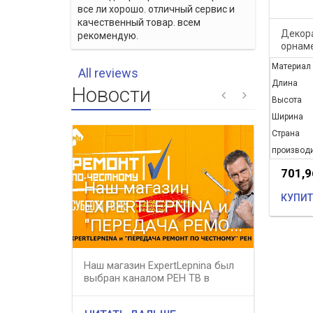
все ли хорошо. отличный сервис и
качественный товар. всем
Декор
рекомендую.
орнаме
Материал
All reviews
Длина
Новости
Высота
Ширина
Страна
производ
701,
Наш магазин
Весе
КУПИТ
EXPERTLEPNINA и
распр
"ПЕРЕДАЧА РЕМО...
все 
Наш магазин ExpertLepnina был
В период
выбран каналом РЕН ТВ в
31 мая 2
качестве профессионального
магазине 
подряд...