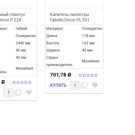
ный плинтус
Капитель пилястры
Круговой
Decor P 224
Fabello Decor PL 551
Decomast
100
мент
гибкий
Материал
Полиуретан
Диаметр
Полиуретан
Длина
178 мм
Гибкий элем
2440 мм
Высота
163 мм
Материал
40 мм
Ширина
45 мм
Высота
40 мм
Страна
Ширина
Малайзия
производитель
Страна
Малайзия
ель
производите
701,78
Р
8
702,88
Р
filter_none
favorite
КУПИТЬ
Поздравляем с
filter_none
favorite
Ь
КУПИТЬ
первомаем
Дорогие друзья !!! Коллектив
магазина "Эксперт Лепнина"
поздравляет вас с 1 мая 2017...