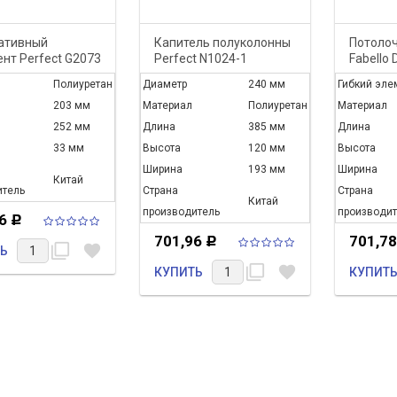
ативный
Капитель полуколонны
Потолоч
нт Perfect G2073
Perfect N1024-1
Fabello 
Полиуретан
Диаметр
240 мм
Гибкий эле
203 мм
Материал
Полиуретан
Материал
252 мм
Длина
385 мм
Длина
33 мм
Высота
120 мм
Высота
Ширина
193 мм
Ширина
Китай
итель
Страна
Страна
Китай
производитель
производит
96
Р
нняя
С Днем Великой
701,96
701,7
Р
filter_none
favorite
Ь
одажа 8 % на
Победы, дорогие
filter_none
favorite
КУПИТЬ
КУПИТ
товары
друзья!
 с 1 марта 2017 года по
С Днем Великой Победы,
017 в нашем интернет
дорогие друзья!
действует весення...