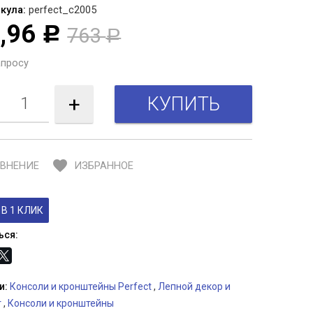
кула:
perfect_c2005
,96
763
Р
Р
апросу
+
favorite
ВНЕНИЕ
ИЗБРАННОЕ
В 1 КЛИК
ься:
и:
Консоли и кронштейны Perfect
,
Лепной декор и
т
,
Консоли и кронштейны