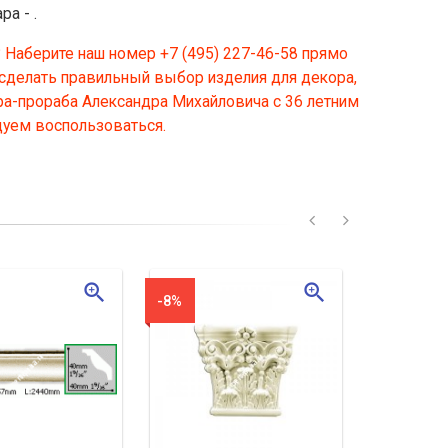
а - .
Наберите наш номер +7 (495) 227-46-58 прямо
 сделать правильный выбор изделия для декора,
ра-прораба Александра Михайловича с 36 летним
дуем воспользоваться.
zoom_in
zoom_in
-8%
-8%