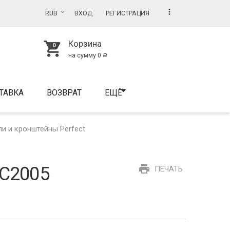
more_vert
RUB
ВХОД
РЕГИСТРАЦИЯ
Корзина
shopping_cart
на сумму
0
Р
ТАВКА
ВОЗВРАТ
ЕЩЁ
и и кронштейны Perfect
print
 C2005
ПЕЧАТЬ