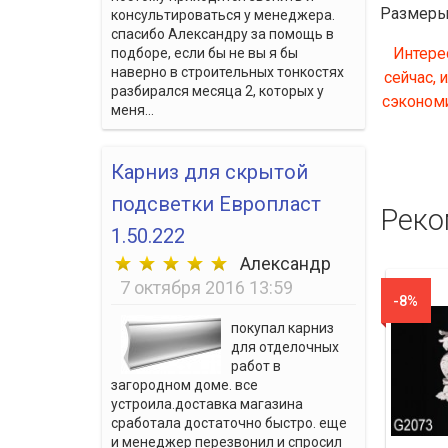
Размеры: 
консультироваться у менеджера.
спасибо Александру за помощь в
Интере
подборе, если бы не вы я бы
наверно в строительных тонкостях
сейчас, 
разбирался месяца 2, которых у
сэкономи
меня...
Карниз для скрытой
подсветки Европласт
Реко
1.50.222
Александр
7 октября 2016 13:59
-8%
покупал карниз
для отделочных
работ в
загородном доме. все
устроила.доставка магазина
сработала достаточно быстро. еще
и менеджер перезвонил и спросил