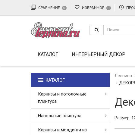
filter_none
favorite_border
access_time
СРАВНЕНИЕ
ИЗБРАННОЕ
ПРО
0
0
КАТАЛОГ
ИНТЕРЬЕРНЫЙ ДЕКОР
Лепнина
menu
КАТАЛОГ
ДЕКОРА
Карнизы и потолочные
Дек
плинтуса
Напольные плинтуса
Размер: 1
Карнизы и молдинги из