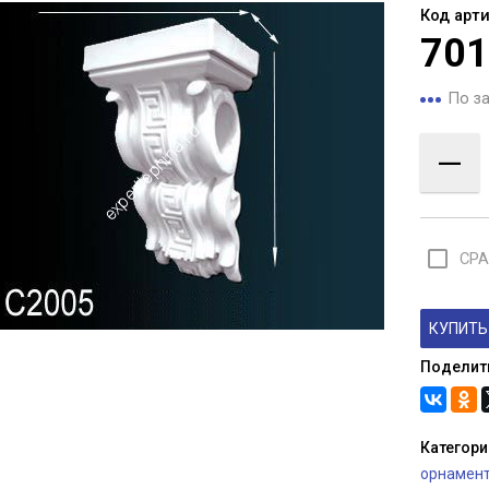
Код арти
701
По з
—
check_box_outline_blank
СРА
КУПИТЬ 
Поделит
Категори
орнамен