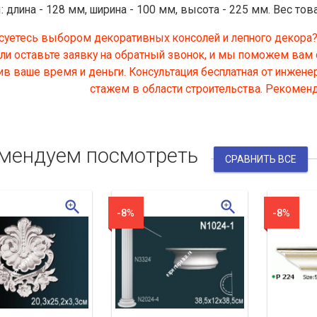
длина - 128 мм, ширина - 100 мм, высота - 225 мм. Вес товар
суетесь выбором декоративных консолей и лепного декора? 
или оставьте заявку на обратный звонок, и мы поможем вам
в ваше время и деньги. Консультация бесплатная от инжене
стажем в области строительства. Рекомен
мендуем посмотреть
zoom_in
zoom_in
-8%
-8%